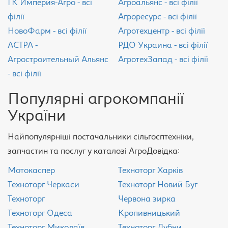
ГК Империя-Агро - всі
Агроальянс - всі філії
філії
Агроресурс - всі філії
НовоФарм - всі філії
Агротехцентр - всі філії
АСТРА -
РДО Украина - всі філії
Агростроительный Альянс
АгротехЗапад - всі філії
- всі філії
Популярні агрокомпанії
України
Найпопулярніші постачальники сільгосптехніки,
запчастин та послуг у каталозі АгроДовідка:
Мотокаспер
Техноторг Харків
Техноторг Черкаси
Техноторг Новий Буг
Техноторг
Червона зирка
Техноторг Одеса
Кропивницький
Техноторг Миколаїв
Техноторг Лубни