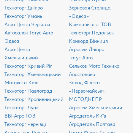
Техноторг Дніпро
Зерновая Столица
Техноторг Умань
«Одеса»
Агро-Центр Черкаси
Компанія ліст ТОВ
Aвтосалон Тотус-Авто
Техноторг Подольск
Одеса
Конкорд Вінниця
Агро-Центр
Агросем Дніпро
Хмельницький
Тотус-Авто
Техноторг Кривий Ріг
Сельхоз Мото Техника
Техноторг Хмельницький
Апостолово
Мотохата Київ
Завод Фрегат
Техноторг Павлоград
«Первомайськ»
Техноторг Кропивницький
МОТОДНЕПР
Техноторг Луцк
Агросем Хмельницький
ВВІ-Агро ТОВ
Агродеталь Київ
Техноторг Чернівці
Агродеталь Полтава
Агроальянс Дніпро
Ганза-Флекс Дніпро