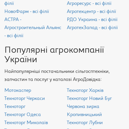
філії
Агроресурс - всі філії
НовоФарм - всі філії
Агротехцентр - всі філії
АСТРА -
РДО Украина - всі філії
Агростроительный Альянс
АгротехЗапад - всі філії
- всі філії
Популярні агрокомпанії
України
Найпопулярніші постачальники сільгосптехніки,
запчастин та послуг у каталозі АгроДовідка:
Мотокаспер
Техноторг Харків
Техноторг Черкаси
Техноторг Новий Буг
Техноторг
Червона зирка
Техноторг Одеса
Кропивницький
Техноторг Миколаїв
Техноторг Лубни