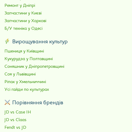
Ремонт у Дніпрі
Запчастини у Києві
Запчастини у Харкові
Б/У техніка у Одесі
Вирощування культур
Пшениця у Київщині
Кукурудза у Полтавщині
Соняшник у Дніпропетровщині
Соя у Львівщині
Ріпак у Хмельниччині
Усі гайди по культурах
Порівняння брендів
JD vs Case IH
JD vs Claas
Fendt vs JD