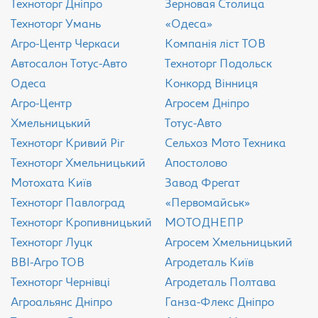
Техноторг Дніпро
Зерновая Столица
Техноторг Умань
«Одеса»
Агро-Центр Черкаси
Компанія ліст ТОВ
Aвтосалон Тотус-Авто
Техноторг Подольск
Одеса
Конкорд Вінниця
Агро-Центр
Агросем Дніпро
Хмельницький
Тотус-Авто
Техноторг Кривий Ріг
Сельхоз Мото Техника
Техноторг Хмельницький
Апостолово
Мотохата Київ
Завод Фрегат
Техноторг Павлоград
«Первомайськ»
Техноторг Кропивницький
МОТОДНЕПР
Техноторг Луцк
Агросем Хмельницький
ВВІ-Агро ТОВ
Агродеталь Київ
Техноторг Чернівці
Агродеталь Полтава
Агроальянс Дніпро
Ганза-Флекс Дніпро