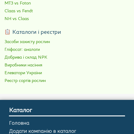
МТЗ vs Foton
Claas vs Fendt
NH vs Claas
Каталоги і реєстри
Засоби захисту рослин
Гліфосат: аналоги
Добрива і склад NPK
Виробники насіння
Елеватори України
Реєстр сортів рослин
Каталог
Головна
Додати компанію в каталог