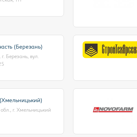
ская, 111
асть (Березань)
 г. Березань, вул.
25
(Хмельницький)
обл., г. Хмельницький