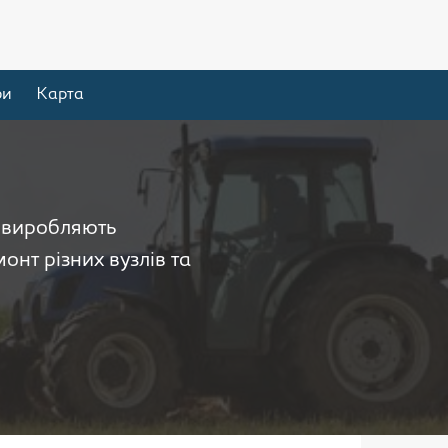
ри
Карта
і виробляють
онт різних вузлів та