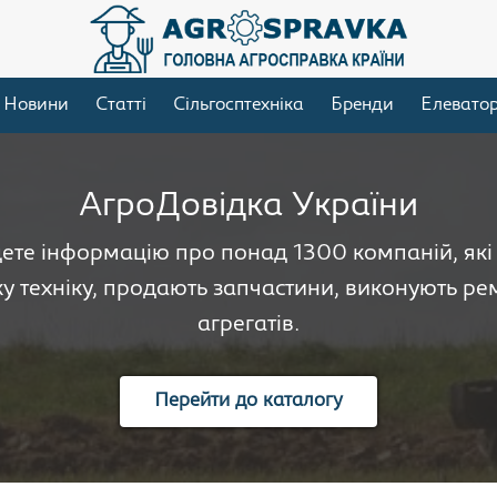
Новини
Статті
Сільгосптехніка
Бренди
Елевато
АгроДовідка України
дете інформацію про понад 1300 компаній, як
у техніку, продають запчастини, виконують рем
агрегатів.
Перейти до каталогу