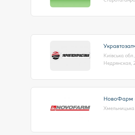
Старотаганрог
Укравтозапч
Київська обл.,
Недрянская, 
НовоФарм 
Хмельницька 