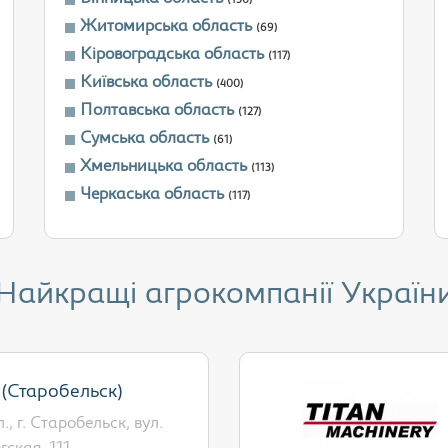
(150)
Житомирська область
(69)
Кіровоградська область
(117)
Київська область
(400)
Полтавська область
(127)
Сумська область
(61)
Хмельницька область
(113)
Черкаська область
(117)
Найкращі агрокомпанії Україн
(Старобельск)
, г. Старобельск, вул.