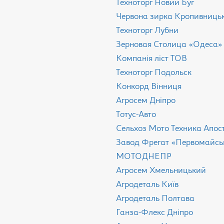
Техноторг Новий Буг
Червона зирка Кропивниць
Техноторг Лубни
Зерновая Столица «Одеса»
Компанія ліст ТОВ
Техноторг Подольск
Конкорд Вінниця
Агросем Дніпро
Тотус-Авто
Сельхоз Мото Техника Апос
Завод Фрегат «Первомайсь
МОТОДНЕПР
Агросем Хмельницький
Агродеталь Київ
Агродеталь Полтава
Ганза-Флекс Дніпро