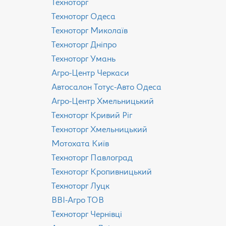
Техноторг
Техноторг Одеса
Техноторг Миколаїв
Техноторг Дніпро
Техноторг Умань
Агро-Центр Черкаси
Aвтосалон Тотус-Авто Одеса
Агро-Центр Хмельницький
Техноторг Кривий Ріг
Техноторг Хмельницький
Мотохата Київ
Техноторг Павлоград
Техноторг Кропивницький
Техноторг Луцк
ВВІ-Агро ТОВ
Техноторг Чернівці