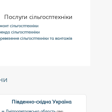
Послуги сільгосптехніки
монт сільгосптехніки
енда сільгосптехніки
ревезення сільгосптехніки та вантажів
ни
Південно-східна Україна
Дніпропетровська область