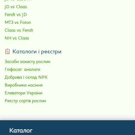
JD vs Claas
Fendt vs JD
МТЗ vs Foton
Claas vs Fendt
NH vs Claas
Каталоги і реєстри
Засоби захисту рослин
Гліфосат: аналоги
Добрива і склад NPK
Виробники насіння
Елеватори України
Реєстр сортів рослин
Каталог