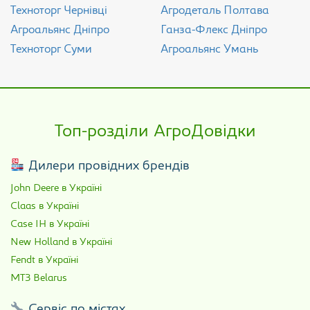
Техноторг Чернівці
Агродеталь Полтава
Агроальянс Дніпро
Ганза-Флекс Дніпро
Техноторг Суми
Агроальянс Умань
Топ-розділи АгроДовідки
Дилери провідних брендів
John Deere в Україні
Claas в Україні
Case IH в Україні
New Holland в Україні
Fendt в Україні
МТЗ Belarus
Сервіс по містах