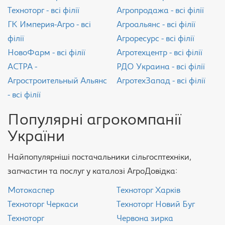
Техноторг - всі філії
Агропродажа - всі філії
ГК Империя-Агро - всі
Агроальянс - всі філії
філії
Агроресурс - всі філії
НовоФарм - всі філії
Агротехцентр - всі філії
АСТРА -
РДО Украина - всі філії
Агростроительный Альянс
АгротехЗапад - всі філії
- всі філії
Популярні агрокомпанії
України
Найпопулярніші постачальники сільгосптехніки,
запчастин та послуг у каталозі АгроДовідка:
Мотокаспер
Техноторг Харків
Техноторг Черкаси
Техноторг Новий Буг
Техноторг
Червона зирка