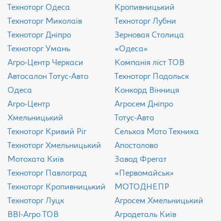
Техноторг Одеса
Кропивницький
Техноторг Миколаїв
Техноторг Лубни
Техноторг Дніпро
Зерновая Столица
Техноторг Умань
«Одеса»
Агро-Центр Черкаси
Компанія ліст ТОВ
Aвтосалон Тотус-Авто
Техноторг Подольск
Одеса
Конкорд Вінниця
Агро-Центр
Агросем Дніпро
Хмельницький
Тотус-Авто
Техноторг Кривий Ріг
Сельхоз Мото Техника
Техноторг Хмельницький
Апостолово
Мотохата Київ
Завод Фрегат
Техноторг Павлоград
«Первомайськ»
Техноторг Кропивницький
МОТОДНЕПР
Техноторг Луцк
Агросем Хмельницький
ВВІ-Агро ТОВ
Агродеталь Київ