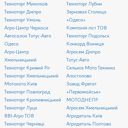
Техноторг Миколаїв
Техноторг Лубни
Техноторг Дніпро
Зерновая Столица
Техноторг Умань
«Одеса»
Агро-Центр Черкаси
Компанія ліст ТОВ
Aвтосалон Тотус-Авто
Техноторг Подольск
Одеса
Конкорд Вінниця
Агро-Центр
Агросем Дніпро
Хмельницький
Тотус-Авто
Техноторг Кривий Ріг
Сельхоз Мото Техника
Техноторг Хмельницький
Апостолово
Мотохата Київ
Завод Фрегат
Техноторг Павлоград
«Первомайськ»
Техноторг Кропивницький
МОТОДНЕПР
Техноторг Луцк
Агросем Хмельницький
ВВІ-Агро ТОВ
Агродеталь Київ
Техноторг Чернівці
Агродеталь Полтава