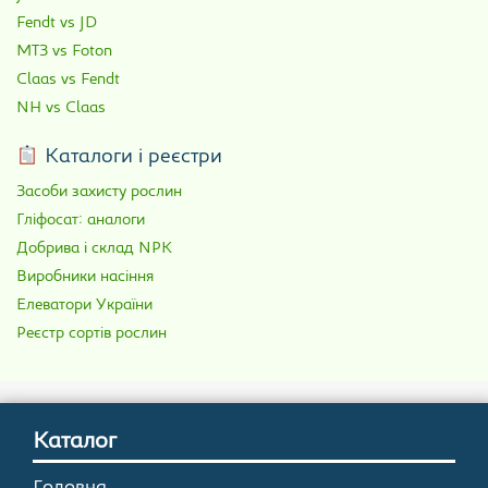
Fendt vs JD
МТЗ vs Foton
Claas vs Fendt
NH vs Claas
Каталоги і реєстри
Засоби захисту рослин
Гліфосат: аналоги
Добрива і склад NPK
Виробники насіння
Елеватори України
Реєстр сортів рослин
Каталог