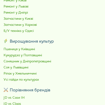
Ремонт у Києві
Ремонт у Львові
Ремонт у Дніпрі
Запчастини у Києві
Запчастини у Харкові
Б/У техніка у Одесі
Вирощування культур
Пшениця у Київщині
Кукурудза у Полтавщині
Соняшник у Дніпропетровщині
Соя у Львівщині
Ріпак у Хмельниччині
Усі гайди по культурах
Порівняння брендів
JD vs Case IH
JD vs Claas