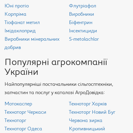
Юні протіо
Флутріафол
Корпріма
Виробники
Тіофанат метил
Біфентрин
Імідаклоприд
Інсектициди
Виробники мінеральних
S-metolachlor
добрив
Популярні агрокомпанії
України
Найпопулярніші постачальники сільгосптехніки,
запчастин та послуг у каталозі АгроДовідка:
Мотокаспер
Техноторг Харків
Техноторг Черкаси
Техноторг Новий Буг
Техноторг
Червона зирка
Техноторг Одеса
Кропивницький