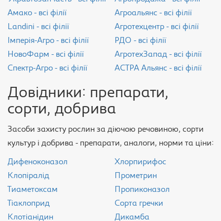
Амако - всі філії
Агроальянс - всі філії
Landini - всі філії
Агротехцентр - всі філії
Імперія-Агро - всі філії
РДО - всі філії
НовоФарм - всі філії
АгротехЗапад - всі філії
Спектр-Агро - всі філії
АСТРА Альянс - всі філії
Довідники: препарати,
сорти, добрива
Засоби захисту рослин за діючою речовиною, сорти
культур і добрива - препарати, аналоги, норми та ціни:
Дифеноконазол
Хлорпирифос
Клопіралід
Прометрин
Тиаметоксам
Пропиконазол
Тіаклоприд
Сорта гречки
Клотіанідин
Дикамба