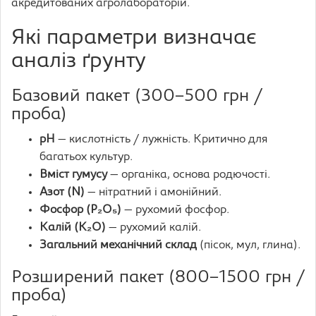
акредитованих агролабораторій.
Які параметри визначає
аналіз ґрунту
Базовий пакет (300–500 грн /
проба)
pH
— кислотність / лужність. Критично для
багатьох культур.
Вміст гумусу
— органіка, основа родючості.
Азот (N)
— нітратний і амонійний.
Фосфор (P₂O₅)
— рухомий фосфор.
Калій (K₂O)
— рухомий калій.
Загальний механічний склад
(пісок, мул, глина).
Розширений пакет (800–1500 грн /
проба)