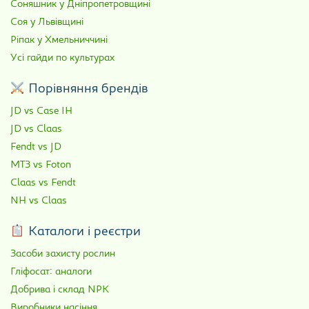
Соняшник у Дніпропетровщині
Соя у Львівщині
Ріпак у Хмельниччині
Усі гайди по культурах
Порівняння брендів
JD vs Case IH
JD vs Claas
Fendt vs JD
МТЗ vs Foton
Claas vs Fendt
NH vs Claas
Каталоги і реєстри
Засоби захисту рослин
Гліфосат: аналоги
Добрива і склад NPK
Виробники насіння