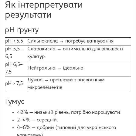
Як інтерпретувати
результати
pH ґрунту
pH < 5,5
Сильнокисла → потребує вапнування
pH 5,5–
Слабокисла → оптимально для більшості
6,5
культур
pH 6,5–
Нейтральна → ідеально
7,5
Лужна → проблеми з засвоєнням
pH > 7,5
мікроелементів
Гумус
< 2% — низький рівень, потрібно нарощувати.
2–4% — середній.
4–6% — добрий (типовий для українського
чорнозему).