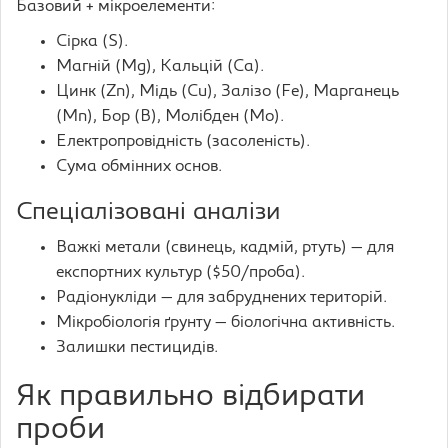
Базовий + мікроелементи:
Сірка (S).
Магній (Mg), Кальцій (Ca).
Цинк (Zn), Мідь (Cu), Залізо (Fe), Марганець
(Mn), Бор (B), Молібден (Mo).
Електропровідність (засоленість).
Сума обмінних основ.
Спеціалізовані аналізи
Важкі метали (свинець, кадмій, ртуть) — для
експортних культур ($50/проба).
Радіонукліди — для забруднених територій.
Мікробіологія ґрунту — біологічна активність.
Залишки пестицидів.
Як правильно відбирати
проби