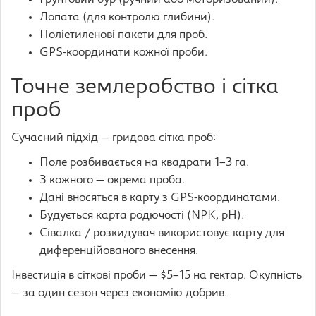
Грунтовий бур (ручний або моторизований).
Лопата (для контролю глибини).
Поліетиленові пакети для проб.
GPS-координати кожної проби.
Точне землеробство і сітка
проб
Сучасний підхід — гридова сітка проб:
Поле розбивається на квадрати 1–3 га.
З кожного — окрема проба.
Дані вносяться в карту з GPS-координатами.
Будується карта родючості (NPK, pH).
Сівалка / розкидувач використовує карту для
диференційованого внесення.
Інвестиція в сіткові проби — $5–15 на гектар. Окупність
— за один сезон через економію добрив.