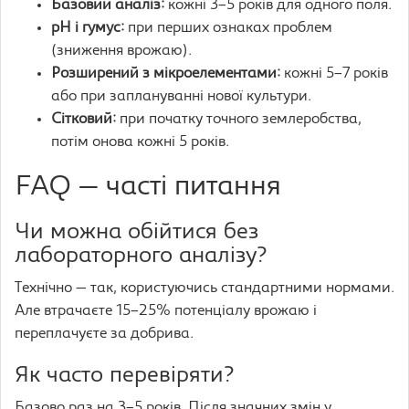
Базовий аналіз:
кожні 3–5 років для одного поля.
pH і гумус:
при перших ознаках проблем
(зниження врожаю).
Розширений з мікроелементами:
кожні 5–7 років
або при заплануванні нової культури.
Сітковий:
при початку точного землеробства,
потім онова кожні 5 років.
FAQ — часті питання
Чи можна обійтися без
лабораторного аналізу?
Технічно — так, користуючись стандартними нормами.
Але втрачаєте 15–25% потенціалу врожаю і
переплачуєте за добрива.
Як часто перевіряти?
Базово раз на 3–5 років. Після значних змін у