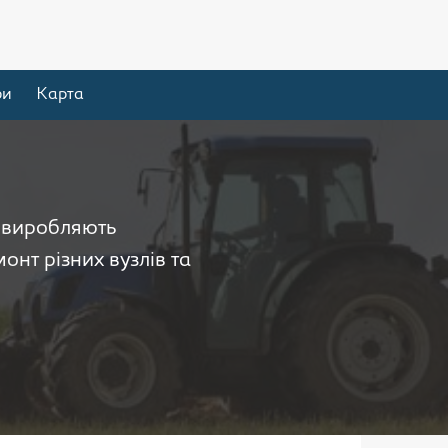
ри
Карта
і виробляють
онт різних вузлів та