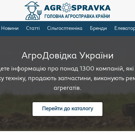
Новини
Статті
Сільгосптехніка
Бренди
Елевато
АгроДовідка України
дете інформацію про понад 1300 компаній, як
у техніку, продають запчастини, виконують рем
агрегатів.
Перейти до каталогу