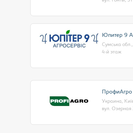
вул. Гонты, 31
Юпитер 9 А
Сумська обл.,
4-й этаж
ПрофиАгро
Украина, Київ
вул. Озерная