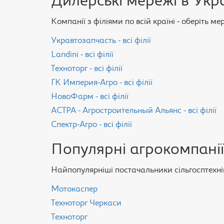
Дилерські мережі в Укра
Компанії з філіями по всій країні - оберіть м
Укравтозапчасть - всі філії
Landini - всі філії
Техноторг - всі філії
ГК Империя-Агро - всі філії
НовоФарм - всі філії
АСТРА - Агростроительный Альянс - всі філії
Спектр-Агро - всі філії
Популярні агрокомпанії
Найпопулярніші постачальники сільгосптехнік
Мотокаспер
Техноторг Черкаси
Техноторг