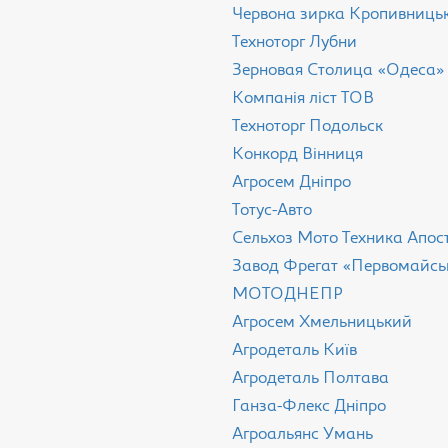
Червона зирка Кропивниць
Техноторг Лубни
Зерновая Столица «Одеса»
Компанія ліст ТОВ
Техноторг Подольск
Конкорд Вінниця
Агросем Дніпро
Тотус-Авто
Сельхоз Мото Техника Апос
Завод Фрегат «Первомайсь
МОТОДНЕПР
Агросем Хмельницький
Агродеталь Київ
Агродеталь Полтава
Ганза-Флекс Дніпро
Агроальянс Умань