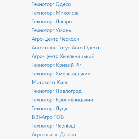
Техноторг Одеса
Техноторг Миколаїв
Техноторг Дніпро
Техноторг Умань
Агро-Центр Черкаси
Aвтосалон Тотус-Авто Одеса
Агро-Центр Хмельницький
Техноторг Кривий Ріг
Техноторг Хмельницький
Мотохата Київ
Техноторг Павлоград
Техноторг Кропивницький
Техноторг Луцк
ВВІ-Агро ТОВ
Техноторг Чернівці
Агроальянс Дніпро