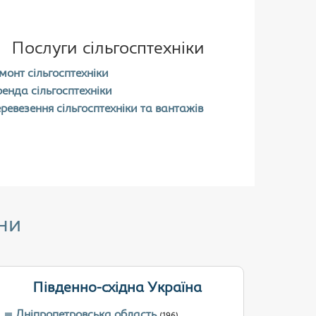
Послуги сільгосптехніки
монт сільгосптехніки
енда сільгосптехніки
ревезення сільгосптехніки та вантажів
ни
Південно-східна Україна
Дніпропетровська область