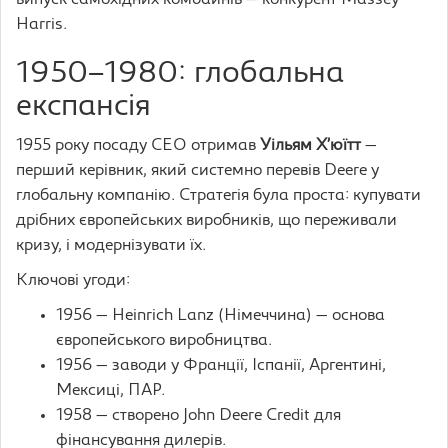
випуск самохідних комбайнів — конкурент Massey
Harris.
1950–1980: глобальна
експансія
1955 року посаду CEO отримав
Уільям Х’юїтт
—
перший керівник, який системно перевів Deere у
глобальну компанію. Стратегія була проста: купувати
дрібних європейських виробників, що переживали
кризу, і модернізувати їх.
Ключові угоди:
1956 — Heinrich Lanz (Німеччина) — основа
європейського виробництва.
1956 — заводи у Франції, Іспанії, Аргентині,
Мексиці, ПАР.
1958 — створено John Deere Credit для
фінансування дилерів.