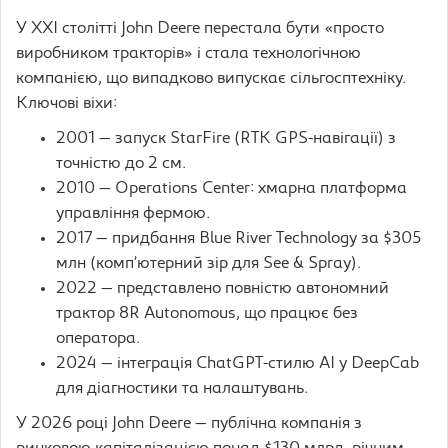
У XXI столітті John Deere перестала бути «просто
виробником тракторів» і стала технологічною
компанією, що випадково випускає сільгосптехніку.
Ключові віхи:
2001 — запуск StarFire (RTK GPS-навігації) з
точністю до 2 см.
2010 — Operations Center: хмарна платформа
управління фермою.
2017 — придбання Blue River Technology за $305
млн (комп’ютерний зір для See & Spray).
2022 — представлено повністю автономний
трактор 8R Autonomous, що працює без
оператора.
2024 — інтеграція ChatGPT-стилю AI у DeepCab
для діагностики та налаштувань.
У 2026 році John Deere — публічна компанія з