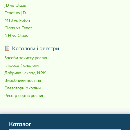
JD vs Claas
Fendt vs JD
МТЗ vs Foton
Claas vs Fendt
NH vs Claas
Каталоги і реєстри
Засоби захисту рослин
Гліфосат: аналоги
Добрива і склад NPK
Виробники насіння
Елеватори України
Реєстр сортів рослин
Каталог