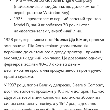
1918 — Waterloo Gasoline Engine Company
(найважливіше придбання, що дало компанії
перші трактори Waterloo Boy).
1923 — представлено перший власний трактор
Model D, який вироблявся 30 років і став
найдовгожителем у виробничій лінії.
1928 року керівником став
Чарльз Дір Віман
, правнук
засновника. Під його керівництвом компанія
перейшла до системного підходу: трактор + причіпні
знаряддя як єдиний комплекс. Це дозволяло одному
фермерові засіяти 40–50 акрів за день —
десятикратне зростання продуктивності проти ручної
праці з мулами.
У 1937 році, попри Велику депресію, Deere & Company
досягла валових продажів у 100 млн доларів. Під час
Другої світової війни компанія постачала збройним
силам спеціальну техніку, а у 1947 році відновила