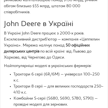
ринковою капіталізацією понад $130 млрд, річним
обігом близько $55 млрд, штатом 80 000
співробітників.
John Deere в Україні
В Україні John Deere працює з 2000-х років.
Ексклюзивний дистриб’ютор — компанія «Цеппелин
Україна». Мережа налічує понад
50 офіційних
дилерських центрів
по всій країні: від Львова до
Харкова, від Чернігова до Одеси.
Найпопулярніші моделі в українських фермерів:
Трактори 6 серії (6R/6M) — універсал 100–250
к.с.
Трактори 8 серії — для великих господарств 250–
410 к.с.
Комбайни S-серії (S680, S690, S780, S790) —
провідні моделі для зернових.