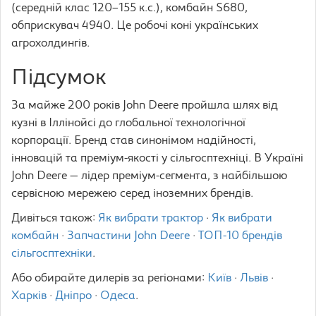
(середній клас 120–155 к.с.), комбайн S680,
обприскувач 4940. Це робочі коні українських
агрохолдингів.
Підсумок
За майже 200 років John Deere пройшла шлях від
кузні в Іллінойсі до глобальної технологічної
корпорації. Бренд став синонімом надійності,
інновацій та преміум-якості у сільгосптехніці. В Україні
John Deere — лідер преміум-сегмента, з найбільшою
сервісною мережею серед іноземних брендів.
Дивіться також:
Як вибрати трактор
·
Як вибрати
комбайн
·
Запчастини John Deere
·
ТОП-10 брендів
сільгосптехніки
.
Або обирайте дилерів за регіонами:
Київ
·
Львів
·
Харків
·
Дніпро
·
Одеса
.