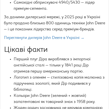
Самохідні обприскувачі 4940/5430 — лідер
преміум-сегмента.
За даними дилерської мережі, у 2025 році в Україні
було продано близько 800 одиниць техніки John Deere
— і це показник лідерства серед преміум-брендів.
Переглянути дилерів John Deere в Україні →
Цікаві факти
Перший плуг Дiра вироблявся з імпортної
англійської сталі — тільки у 1841 році Дір
отримав першу американську партію.
Логотип з оленем — стилізована копія малюнка з
підручника зоології, який Дір подивився у
бібліотеці.
Кольори John Deere (зелений + жовтий)
запатентовані як товарний знак з 1958 року.
Жоден родич засновника не керував компанією