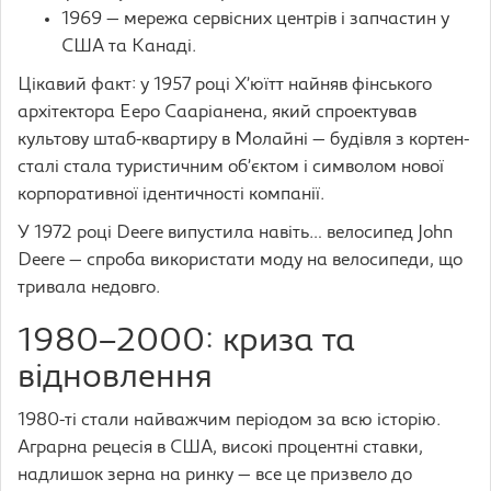
1969 — мережа сервісних центрів і запчастин у
США та Канаді.
Цікавий факт: у 1957 році Х’юїтт найняв фінського
архітектора Ееро Сааріанена, який спроектував
культову штаб-квартиру в Молайні — будівля з кортен-
сталі стала туристичним об’єктом і символом нової
корпоративної ідентичності компанії.
У 1972 році Deere випустила навіть… велосипед John
Deere — спроба використати моду на велосипеди, що
тривала недовго.
1980–2000: криза та
відновлення
1980-ті стали найважчим періодом за всю історію.
Аграрна рецесія в США, високі процентні ставки,
надлишок зерна на ринку — все це призвело до