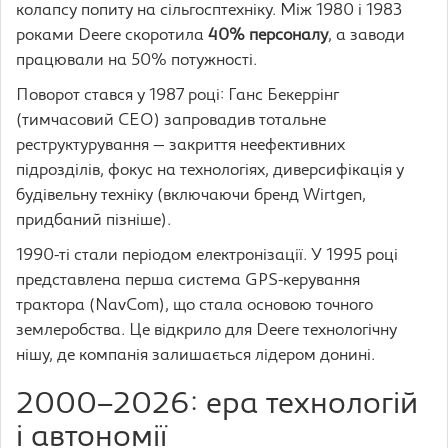
колапсу попиту на сільгосптехніку. Між 1980 і 1983
роками Deere скоротила
40% персоналу
, а заводи
працювали на 50% потужності.
Поворот стався у 1987 році: Ганс Бекеррінг
(тимчасовий CEO) запровадив тотальне
реструктурування — закриття неефективних
підрозділів, фокус на технологіях, диверсифікація у
будівельну техніку (включаючи бренд Wirtgen,
придбаний пізніше).
1990-ті стали періодом електронізації. У 1995 році
представлена перша система GPS-керування
трактора (NavCom), що стала основою точного
землеробства. Це відкрило для Deere технологічну
нішу, де компанія залишається лідером донині.
2000–2026: ера технологій
і автономії