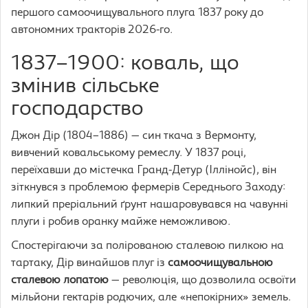
першого самоочищувального плуга 1837 року до
автономних тракторів 2026-го.
1837–1900: коваль, що
змінив сільське
господарство
Джон Дір (1804–1886) — син ткача з Вермонту,
вивчений ковальському ремеслу. У 1837 році,
переїхавши до містечка Гранд-Детур (Іллінойс), він
зіткнувся з проблемою фермерів Середнього Заходу:
липкий преріальний ґрунт нашаровувався на чавунні
плуги і робив оранку майже неможливою.
Спостерігаючи за полірованою сталевою пилкою на
тартаку, Дір винайшов плуг із
самоочищувальною
сталевою лопатою
— революція, що дозволила освоїти
мільйони гектарів родючих, але «непокірних» земель.