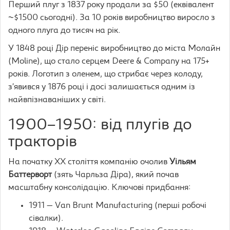
Перший плуг з 1837 року продали за $50 (еквівалент
~$1500 сьогодні). За 10 років виробництво виросло з
одного плуга до тисяч на рік.
У 1848 році Дір переніс виробництво до міста Молайн
(Moline), що стало серцем Deere & Company на 175+
років. Логотип з оленем, що стрибає через колоду,
з’явився у 1876 році і досі залишається одним із
найвпізнаваніших у світі.
1900–1950: від плугів до
тракторів
На початку XX століття компанію очолив
Уільям
Баттерворт
(зять Чарльза Діра), який почав
масштабну консолідацію. Ключові придбання:
1911 — Van Brunt Manufacturing (перші робочі
сівалки).