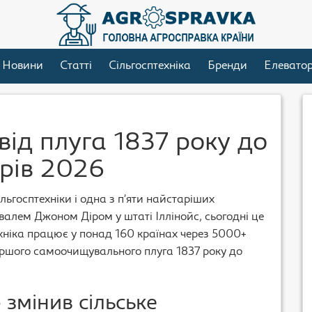
Новини
Статті
Сільгосптехніка
Бренди
Елевато
 від плуга 1837 року до
рів 2026
ільгосптехніки і одна з п’яти найстаріших
валем Джоном Діром у штаті Іллінойс, сьогодні це
хніка працює у понад 160 країнах через 5000+
першого самоочищувального плуга 1837 року до
 змінив сільське