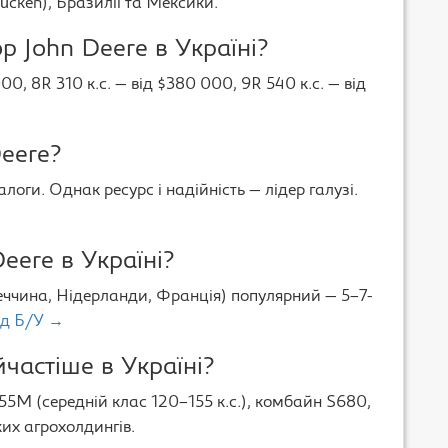
ücken), Бразилії та Мексики.
р John Deere в Україні?
00, 8R 310 к.с. — від $380 000, 9R 540 к.с. — від
eere?
алоги. Однак ресурс і надійність — лідер галузі.
eere в Україні?
меччина, Нідерланди, Франція) популярний — 5–7-
ід Б/У →
частіше в Україні?
55M (середній клас 120–155 к.с.), комбайн S680,
ких агрохолдингів.