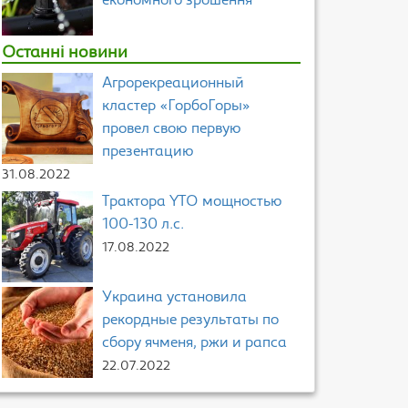
економного зрошення
Останні новини
Агрорекреационный
кластер «ГорбоГоры»
провел свою первую
презентацию
31.08.2022
Трактора YTO мощностью
100-130 л.с.
17.08.2022
Украина установила
рекордные результаты по
сбору ячменя, ржи и рапса
22.07.2022