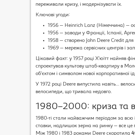
переживали кризу, і модернізувати їх.
Ключові угоди:
1956 — Heinrich Lanz (Німеччина) — 
1956 — заводи у Франції, Іспанії, Арг
1958 — створено John Deere Credit для
1969 — мережа сервісних центрів і за
Цікавий факт: у 1957 році Х’юїтт найняв фі
спроектував культову штаб-квартиру в Мола
об’єктом і символом нової корпоративної ід
У 1972 році Deere випустила навіть… велос
велосипеди, що тривала недовго.
1980–2000: криза та 
1980-ті стали найважчим періодом за всю і
ставки, надлишок зерна на ринку — все це п
Між 1980 і 1983 роками Deere скоротила
4