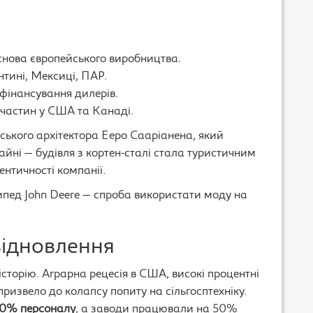
основа європейського виробництва.
ентині, Мексиці, ПАР.
 фінансування дилерів.
пчастин у США та Канаді.
нського архітектора Ееро Сааріанена, який
йні — будівля з кортен-сталі стала туристичним
ентичності компанії.
ипед John Deere — спроба використати моду на
відновлення
сторію. Аграрна рецесія в США, високі процентні
ризвело до колапсу попиту на сільгосптехніку.
0% персоналу
, а заводи працювали на 50%