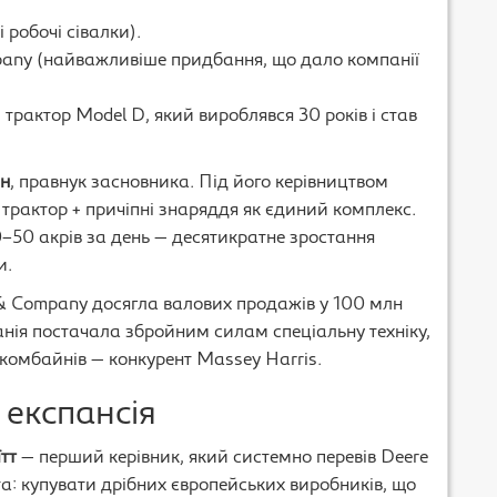
 робочі сівалки).
pany (найважливіше придбання, що дало компанії
рактор Model D, який вироблявся 30 років і став
ан
, правнук засновника. Під його керівництвом
трактор + причіпні знаряддя як єдиний комплекс.
–50 акрів за день — десятикратне зростання
и.
e & Company досягла валових продажів у 100 млн
панія постачала збройним силам спеціальну техніку,
 комбайнів — конкурент Massey Harris.
експансія
тт
— перший керівник, який системно перевів Deere
та: купувати дрібних європейських виробників, що