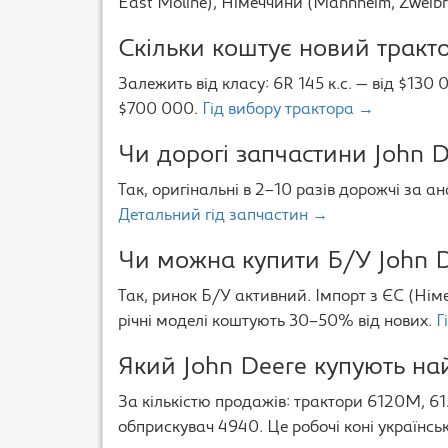
East Moline), Німеччини (Mannheim, Zweibr
Скільки коштує новий тракто
Залежить від класу: 6R 145 к.с. — від $130 0
$700 000.
Гід вибору трактора →
Чи дорогі запчастини John D
Так, оригінальні в 2–10 разів дорожчі за ан
Детальний гід запчастин →
Чи можна купити Б/У John D
Так, ринок Б/У активний. Імпорт з ЄС (Ні
річні моделі коштують 30–50% від нових.
Г
Який John Deere купують най
За кількістю продажів: трактори 6120M, 61
обприскувач 4940. Це робочі коні українсь