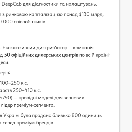
у DeepCab для діагностики та налаштувань.
я з ринковою капіталізацією понад $130 млрд,
 000 співробітників.
ів. Ексклюзивний дистриб’ютор — компанія
ад
50 офіційних дилерських центрів
по всій країні:
деси.
ерів:
 100–250 к.с.
арств 250–410 к.с.
S790) — провідні моделі для зернових.
лідер преміум-сегмента.
 в Україні було продано близько 800 одиниць
а серед преміум-брендів.