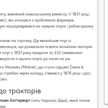
ту, вивчений ковальському ремеслу. У 1837 році,
йс), він зіткнувся з проблемою фермерів
унт нашаровувався на чавунні плуги і робив оранку
лкою на тартаку, Дір винайшов плуг із
еволюція, що дозволила освоїти мільйони гектарів
плуг з 1837 року продали за $50 (еквівалент
виросло з одного плуга до тисяч на рік.
ста Молайн (Moline), що стало серцем Deere &
 стрибає через колоду, з’явився у 1876 році і досі
віті.
до тракторів
ільям Баттерворт
(зять Чарльза Діра), який почав
ня: