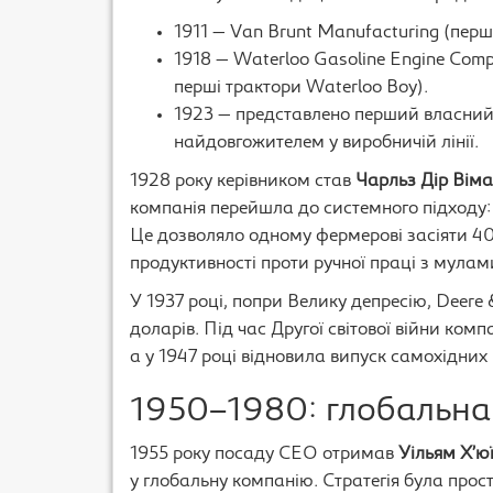
1911 — Van Brunt Manufacturing (перші
1918 — Waterloo Gasoline Engine Com
перші трактори Waterloo Boy).
1923 — представлено перший власний т
найдовгожителем у виробничій лінії.
1928 року керівником став
Чарльз Дір Вім
компанія перейшла до системного підходу: 
Це дозволяло одному фермерові засіяти 40
продуктивності проти ручної праці з мулам
У 1937 році, попри Велику депресію, Deer
доларів. Під час Другої світової війни ком
а у 1947 році відновила випуск самохідних
1950–1980: глобальна 
1955 року посаду CEO отримав
Уільям Х’юї
у глобальну компанію. Стратегія була прос