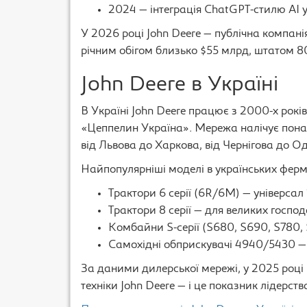
2024 — інтеграція ChatGPT-стилю AI 
У 2026 році John Deere — публічна компані
річним обігом близько $55 млрд, штатом 80
John Deere в Україні
В Україні John Deere працює з 2000-х рок
«Цеппелин Україна». Мережа налічує пон
від Львова до Харкова, від Чернігова до О
Найпопулярніші моделі в українських ферм
Трактори 6 серії (6R/6M) — універсал
Трактори 8 серії — для великих господ
Комбайни S-серії (S680, S690, S780, 
Самохідні обприскувачі 4940/5430 — 
За даними дилерської мережі, у 2025 році
техніки John Deere — і це показник лідерств