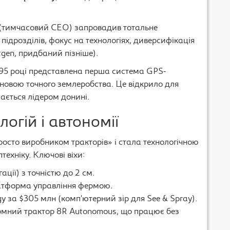
нг (тимчасовий CEO) запровадив тотальне
підрозділів, фокус на технологіях, диверсифікація
tgen, придбаний пізніше).
1995 році представлена перша система GPS-
новою точного землеробства. Це відкрило для
шається лідером донині.
огій і автономії
просто виробником тракторів» і стала технологічною
ехніку. Ключові віхи:
ації) з точністю до 2 см.
латформа управління фермою.
y за $305 млн (комп’ютерний зір для See & Spray).
омний трактор 8R Autonomous, що працює без