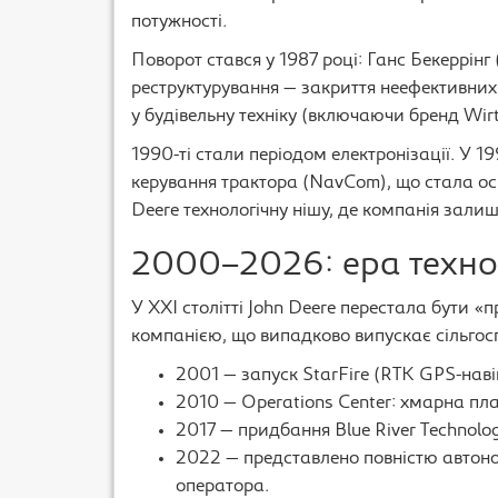
потужності.
Поворот стався у 1987 році: Ганс Бекеррі
реструктурування — закриття неефективних 
у будівельну техніку (включаючи бренд Wir
1990-ті стали періодом електронізації. У 
керування трактора (NavCom), що стала ос
Deere технологічну нішу, де компанія зали
2000–2026: ера технол
У XXI столітті John Deere перестала бути «
компанією, що випадково випускає сільгоспт
2001 — запуск StarFire (RTK GPS-навіг
2010 — Operations Center: хмарна п
2017 — придбання Blue River Technolog
2022 — представлено повністю автон
оператора.