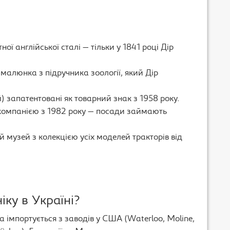
→
ої англійської сталі — тільки у 1841 році Дір
 малюнка з підручника зоології, який Дір
) запатентовані як товарний знак з 1958 року.
компанією з 1982 року — посади займають
 музей з колекцією усіх моделей тракторів від
іку в Україні?
ка імпортується з заводів у США (Waterloo, Moline,