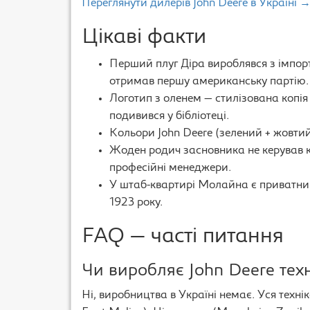
Переглянути дилерів John Deere в Україні 
Цікаві факти
Перший плуг Дiра вироблявся з імпортн
отримав першу американську партію.
Логотип з оленем — стилізована копія
подивився у бібліотеці.
Кольори John Deere (зелений + жовтий
Жоден родич засновника не керував 
професійні менеджери.
У штаб-квартирі Молайна є приватний
1923 року.
FAQ — часті питання
Чи виробляє John Deere техн
Ні, виробництва в Україні немає. Уся техні