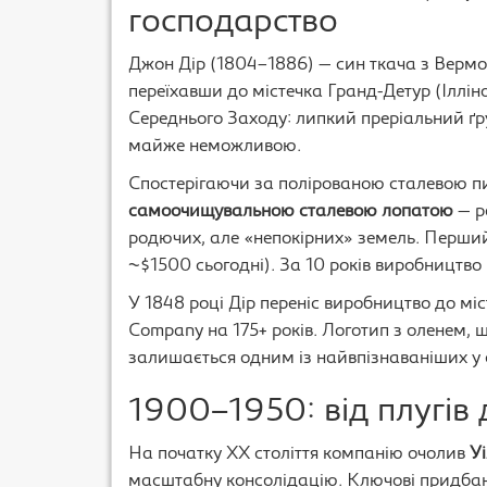
господарство
Джон Дір (1804–1886) — син ткача з Вермон
переїхавши до містечка Гранд-Детур (Ілліно
Середнього Заходу: липкий преріальний ґр
майже неможливою.
Спостерігаючи за полірованою сталевою пи
самоочищувальною сталевою лопатою
— р
родючих, але «непокірних» земель. Перший 
~$1500 сьогодні). За 10 років виробництво 
У 1848 році Дір переніс виробництво до мі
Company на 175+ років. Логотип з оленем, що
залишається одним із найвпізнаваніших у с
1900–1950: від плугів 
На початку XX століття компанію очолив
У
масштабну консолідацію. Ключові придбан