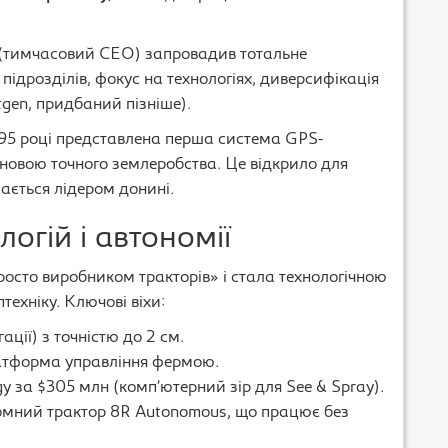
нг (тимчасовий CEO) запровадив тотальне
підрозділів, фокус на технологіях, диверсифікація
tgen, придбаний пізніше).
1995 році представлена перша система GPS-
новою точного землеробства. Це відкрило для
шається лідером донині.
огій і автономії
просто виробником тракторів» і стала технологічною
ехніку. Ключові віхи:
ації) з точністю до 2 см.
латформа управління фермою.
y за $305 млн (комп’ютерний зір для See & Spray).
омний трактор 8R Autonomous, що працює без