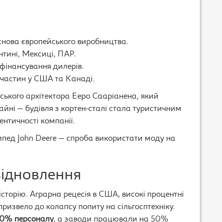
основа європейського виробництва.
ентині, Мексиці, ПАР.
 фінансування дилерів.
пчастин у США та Канаді.
нського архітектора Ееро Сааріанена, який
йні — будівля з кортен-сталі стала туристичним
ентичності компанії.
ипед John Deere — спроба використати моду на
відновлення
сторію. Аграрна рецесія в США, високі процентні
ризвело до колапсу попиту на сільгосптехніку.
0% персоналу
, а заводи працювали на 50%