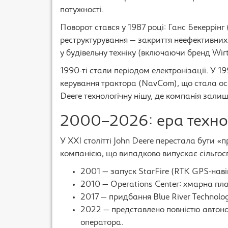
потужності.
Поворот стався у 1987 році: Ганс Бекеррі
реструктурування — закриття неефективних 
у будівельну техніку (включаючи бренд Wir
1990-ті стали періодом електронізації. У 
керування трактора (NavCom), що стала ос
Deere технологічну нішу, де компанія зали
2000–2026: ера технол
У XXI столітті John Deere перестала бути «
компанією, що випадково випускає сільгоспт
2001 — запуск StarFire (RTK GPS-навіг
2010 — Operations Center: хмарна п
2017 — придбання Blue River Technolog
2022 — представлено повністю автон
оператора.