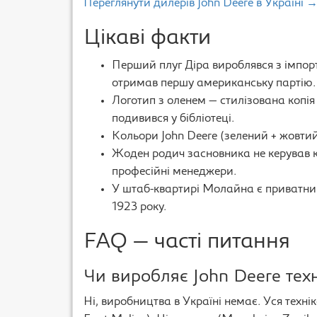
Переглянути дилерів John Deere в Україні 
Цікаві факти
Перший плуг Дiра вироблявся з імпортн
отримав першу американську партію.
Логотип з оленем — стилізована копія
подивився у бібліотеці.
Кольори John Deere (зелений + жовтий
Жоден родич засновника не керував 
професійні менеджери.
У штаб-квартирі Молайна є приватний
1923 року.
FAQ — часті питання
Чи виробляє John Deere техн
Ні, виробництва в Україні немає. Уся техні