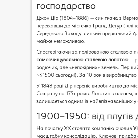
господарство
Джон Дір (1804–1886) — син ткача з Вермон
переїхавши до містечка Гранд-Детур (Ілліно
Середнього Заходу: липкий преріальний ґр
майже неможливою.
Спостерігаючи за полірованою сталевою пи
самоочищувальною сталевою лопатою
— р
родючих, але «непокірних» земель. Перший 
~$1500 сьогодні). За 10 років виробництво 
У 1848 році Дір переніс виробництво до мі
Company на 175+ років. Логотип з оленем, що
залишається одним із найвпізнаваніших у с
1900–1950: від плугів 
На початку XX століття компанію очолив
У
масштабну консолідацію. Ключові придбан