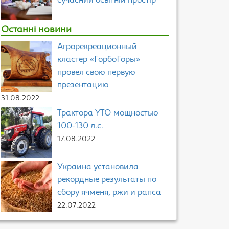
сучасний освітній простір
Останні новини
Агрорекреационный
кластер «ГорбоГоры»
провел свою первую
презентацию
31.08.2022
Трактора YTO мощностью
100-130 л.с.
17.08.2022
Украина установила
рекордные результаты по
сбору ячменя, ржи и рапса
22.07.2022