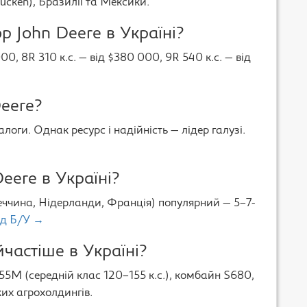
ücken), Бразилії та Мексики.
р John Deere в Україні?
00, 8R 310 к.с. — від $380 000, 9R 540 к.с. — від
eere?
алоги. Однак ресурс і надійність — лідер галузі.
eere в Україні?
меччина, Нідерланди, Франція) популярний — 5–7-
ід Б/У →
частіше в Україні?
55M (середній клас 120–155 к.с.), комбайн S680,
ких агрохолдингів.