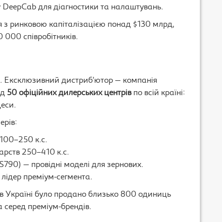
у DeepCab для діагностики та налаштувань.
я з ринковою капіталізацією понад $130 млрд,
 000 співробітників.
ів. Ексклюзивний дистриб’ютор — компанія
ад
50 офіційних дилерських центрів
по всій країні:
деси.
ерів:
 100–250 к.с.
арств 250–410 к.с.
S790) — провідні моделі для зернових.
лідер преміум-сегмента.
 в Україні було продано близько 800 одиниць
а серед преміум-брендів.