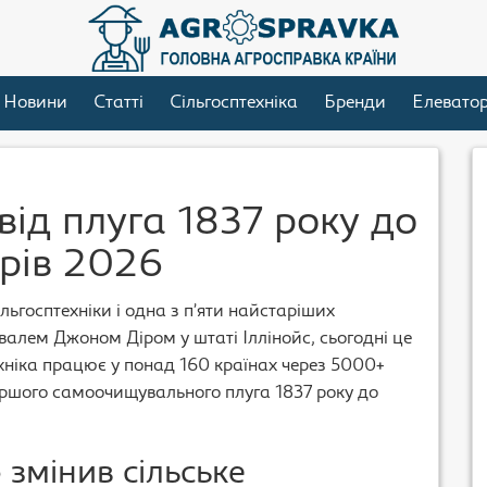
Новини
Статті
Сільгосптехніка
Бренди
Елевато
 від плуга 1837 року до
рів 2026
ільгосптехніки і одна з п’яти найстаріших
валем Джоном Діром у штаті Іллінойс, сьогодні це
хніка працює у понад 160 країнах через 5000+
першого самоочищувального плуга 1837 року до
 змінив сільське