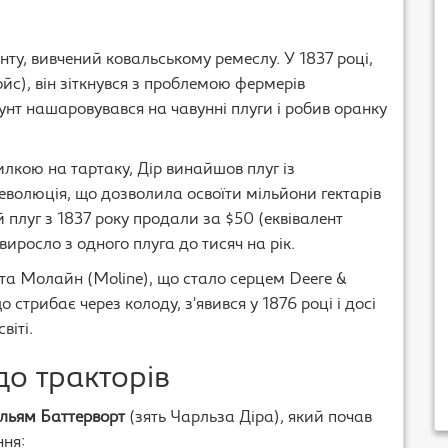
ту, вивчений ковальському ремеслу. У 1837 році,
йс), він зіткнувся з проблемою фермерів
унт нашаровувався на чавунні плуги і робив оранку
лкою на тартаку, Дір винайшов плуг із
еволюція, що дозволила освоїти мільйони гектарів
плуг з 1837 року продали за $50 (еквівалент
виросло з одного плуга до тисяч на рік.
ста Молайн (Moline), що стало серцем Deere &
 стрибає через колоду, з’явився у 1876 році і досі
віті.
до тракторів
ільям Баттерворт
(зять Чарльза Діра), який почав
ня: