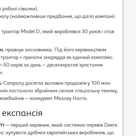
 робочі сівалки).
pany (найважливіше придбання, що дало компанії
рактор Model D, який вироблявся 30 років і став
ан
, правнук засновника. Під його керівництвом
трактор + причіпні знаряддя як єдиний комплекс.
–50 акрів за день — десятикратне зростання
и.
e & Company досягла валових продажів у 100 млн
панія постачала збройним силам спеціальну техніку,
 комбайнів — конкурент Massey Harris.
експансія
тт
— перший керівник, який системно перевів Deere
та: купувати дрібних європейських виробників, що