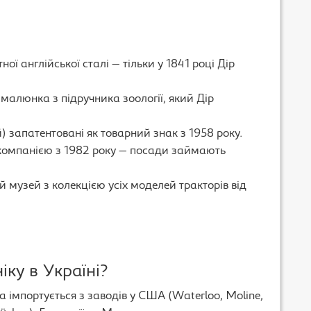
→
ої англійської сталі — тільки у 1841 році Дір
 малюнка з підручника зоології, який Дір
) запатентовані як товарний знак з 1958 року.
компанією з 1982 року — посади займають
 музей з колекцією усіх моделей тракторів від
іку в Україні?
ка імпортується з заводів у США (Waterloo, Moline,