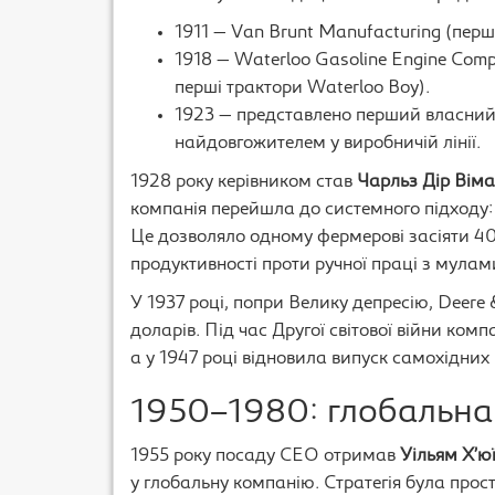
1911 — Van Brunt Manufacturing (перші
1918 — Waterloo Gasoline Engine Com
перші трактори Waterloo Boy).
1923 — представлено перший власний т
найдовгожителем у виробничій лінії.
1928 року керівником став
Чарльз Дір Вім
компанія перейшла до системного підходу: 
Це дозволяло одному фермерові засіяти 40
продуктивності проти ручної праці з мулам
У 1937 році, попри Велику депресію, Deer
доларів. Під час Другої світової війни ком
а у 1947 році відновила випуск самохідних
1950–1980: глобальна 
1955 року посаду CEO отримав
Уільям Х’юї
у глобальну компанію. Стратегія була прос