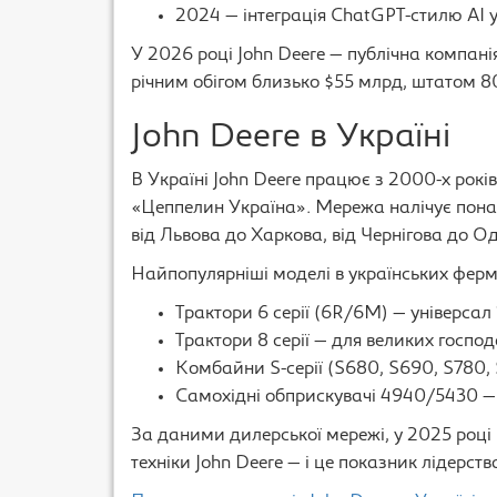
2024 — інтеграція ChatGPT-стилю AI 
У 2026 році John Deere — публічна компані
річним обігом близько $55 млрд, штатом 80
John Deere в Україні
В Україні John Deere працює з 2000-х рок
«Цеппелин Україна». Мережа налічує пон
від Львова до Харкова, від Чернігова до О
Найпопулярніші моделі в українських ферм
Трактори 6 серії (6R/6M) — універсал
Трактори 8 серії — для великих господ
Комбайни S-серії (S680, S690, S780, 
Самохідні обприскувачі 4940/5430 — 
За даними дилерської мережі, у 2025 році
техніки John Deere — і це показник лідерств