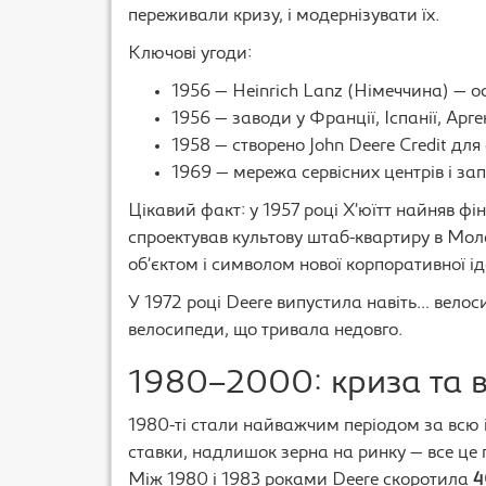
переживали кризу, і модернізувати їх.
Ключові угоди:
1956 — Heinrich Lanz (Німеччина) — 
1956 — заводи у Франції, Іспанії, Арг
1958 — створено John Deere Credit для
1969 — мережа сервісних центрів і за
Цікавий факт: у 1957 році Х’юїтт найняв фі
спроектував культову штаб-квартиру в Мола
об’єктом і символом нової корпоративної ід
У 1972 році Deere випустила навіть… велос
велосипеди, що тривала недовго.
1980–2000: криза та 
1980-ті стали найважчим періодом за всю і
ставки, надлишок зерна на ринку — все це п
Між 1980 і 1983 роками Deere скоротила
4