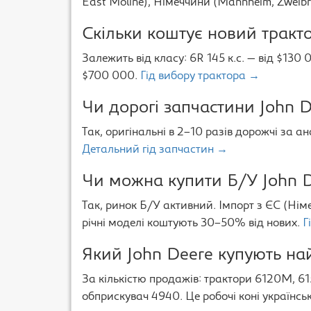
East Moline), Німеччини (Mannheim, Zweibr
Скільки коштує новий тракто
Залежить від класу: 6R 145 к.с. — від $130 0
$700 000.
Гід вибору трактора →
Чи дорогі запчастини John D
Так, оригінальні в 2–10 разів дорожчі за ан
Детальний гід запчастин →
Чи можна купити Б/У John D
Так, ринок Б/У активний. Імпорт з ЄС (Ні
річні моделі коштують 30–50% від нових.
Г
Який John Deere купують най
За кількістю продажів: трактори 6120M, 61
обприскувач 4940. Це робочі коні українсь