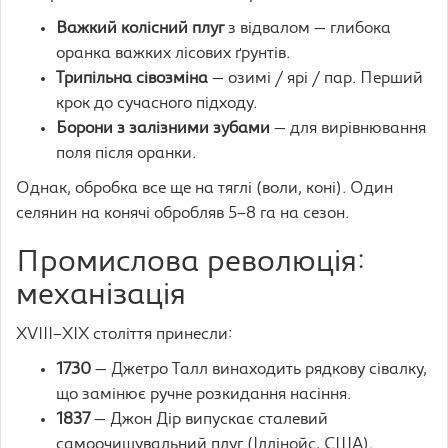
Важкий колісний плуг
з відвалом — глибока
оранка важких лісових ґрунтів.
Трипільна сівозміна
— озимі / ярі / пар. Перший
крок до сучасного підходу.
Борони з залізними зубами
— для вирівнювання
поля після оранки.
Однак, обробка все ще на тяглі (воли, коні). Один
селянин на конячі обробляв 5–8 га на сезон.
Промислова революція:
механізація
XVIII–XIX століття принесли:
1730
— Джетро Талл винаходить рядкову сівалку,
що замінює ручне розкидання насіння.
1837
— Джон Дір випускає сталевий
самоочищувальний плуг (Іллінойс, США).