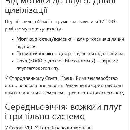
Від мотики до плуга: давні
цивілізації
Перші землеробські інструменти з’явилися 12 000+
років тому в епоху неоліту:
Мотика з кістки/каменю
— для рихлення ділянки
під посів.
Палиця-копачка
— для розпушення під насінини.
Соха
(3000 р. до н.е., Месопотамія) — перший
плуг тяглового типу.
У Стародавньому Єгипті, Греції, Римі землеробство
стало основою цивілізації. Римляни використовували
плуги з залізним лемешем — революція для свого часу.
Середньовіччя: важкий плуг
і трипільна система
У Європі VIII–XII століття поширюється: