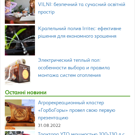
VILNI: безпечний та сучасний освітній
простір
Крапельний полив Irritec: ефективне
рішення для економного зрошення
Электрический теплый пол:
особенности выбора и правила
монтажа систем отопления
Останні новини
Агрорекреационный кластер
«ГорбоГоры» провел свою первую
презентацию
31.08.2022
Трактора YTO мощностью 100-130 л.с.