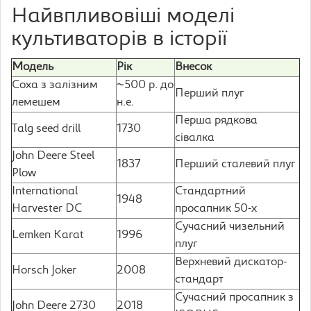
Найвпливовіші моделі
культиваторів в історії
Модель
Рік
Внесок
Соха з залізним
~500 р. до
Перший плуг
лемешем
н.е.
Перша рядкова
Talg seed drill
1730
сівалка
John Deere Steel
1837
Перший сталевий плуг
Plow
International
Стандартний
1948
Harvester DC
просапник 50-х
Сучасний чизельний
Lemken Karat
1996
плуг
Вeрхневий дискатор-
Horsch Joker
2008
стандарт
Сучасний просапник з
John Deere 2730
2018