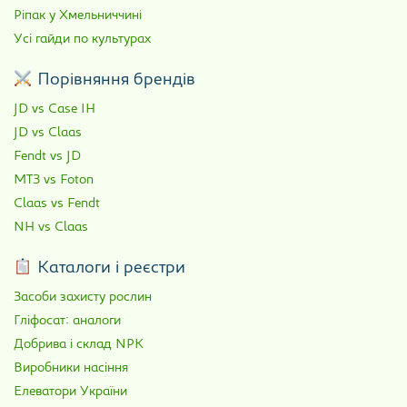
Ріпак у Хмельниччині
Усі гайди по культурах
Порівняння брендів
JD vs Case IH
JD vs Claas
Fendt vs JD
МТЗ vs Foton
Claas vs Fendt
NH vs Claas
Каталоги і реєстри
Засоби захисту рослин
Гліфосат: аналоги
Добрива і склад NPK
Виробники насіння
Елеватори України