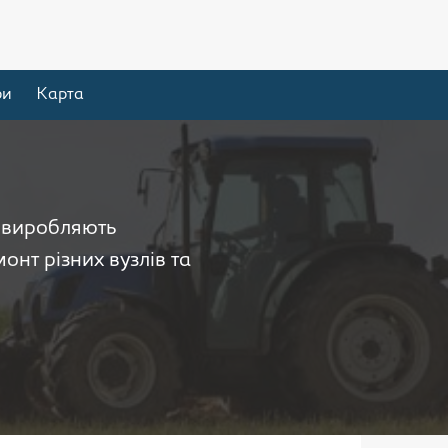
ри
Карта
і виробляють
онт різних вузлів та