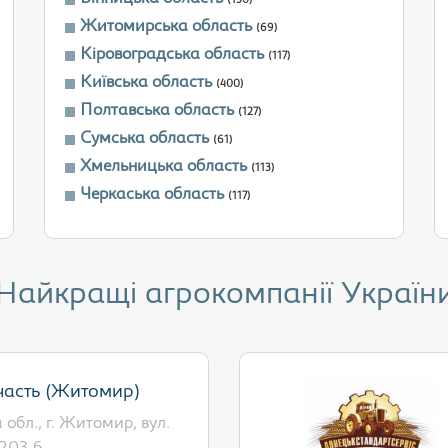
(150)
Житомирська область
(69)
Кіровоградська область
(117)
Київська область
(400)
Полтавська область
(127)
Сумська область
(61)
Хмельницька область
(113)
Черкаська область
(117)
Найкращі агрокомпанії Україн
часть (Житомир)
обл., г. Житомир, вул.