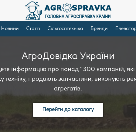
Новини
Статті
Сільгосптехніка
Бренди
Елевато
АгроДовідка України
дете інформацію про понад 1300 компаній, як
у техніку, продають запчастини, виконують рем
агрегатів.
Перейти до каталогу