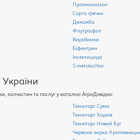
Пропиконазол
Сорта гречки
Дикамба
Флутріафол
Виробники
Біфентрин
Інсектициди
S-metolachlor
 України
и, запчастин та послуг у каталозі АгроДовідка:
Техноторг Суми
Техноторг Харків
Техноторг Новий Буг
Червона зирка Кропивниць