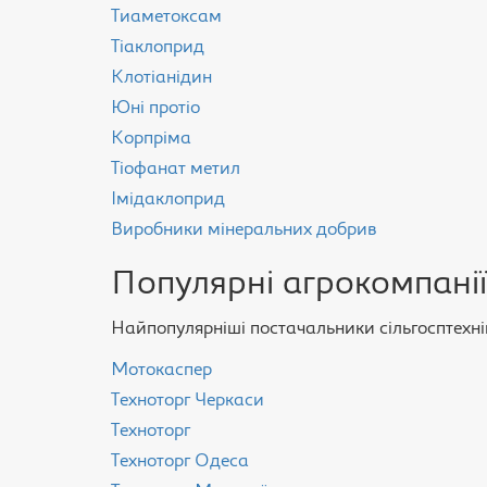
Тиаметоксам
Тіаклоприд
Клотіанідин
Юні протіо
Корпріма
Тіофанат метил
Імідаклоприд
Виробники мінеральних добрив
Популярні агрокомпанії
Найпопулярніші постачальники сільгосптехнік
Мотокаспер
Техноторг Черкаси
Техноторг
Техноторг Одеса