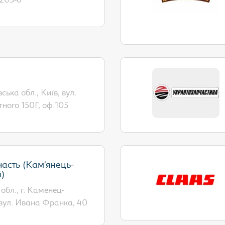
203-б
ська обл., Київ, вул.
ного 150Г, оф.105
асть (Кам’янець-
)
бл., г. Каменец-
вул. Ивана Франка, 40