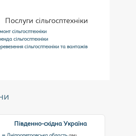
Послуги сільгосптехніки
монт сільгосптехніки
енда сільгосптехніки
ревезення сільгосптехніки та вантажів
ни
Південно-східна Україна
Дніпропетровська область