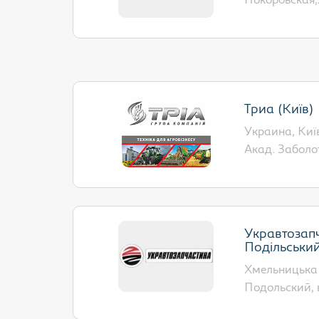
Покоровская,
Триа (Київ)
Украина, Київ
Акад. Заболот
Укравтозапч
Подільський
Хмельницька о
Подольский, 