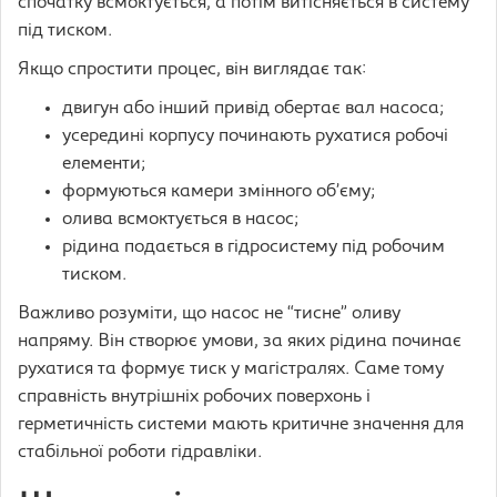
спочатку всмоктується, а потім витісняється в систему
під тиском.
Якщо спростити процес, він виглядає так:
двигун або інший привід обертає вал насоса;
усередині корпусу починають рухатися робочі
елементи;
формуються камери змінного об’єму;
олива всмоктується в насос;
рідина подається в гідросистему під робочим
тиском.
Важливо розуміти, що насос не “тисне” оливу
напряму. Він створює умови, за яких рідина починає
рухатися та формує тиск у магістралях. Саме тому
справність внутрішніх робочих поверхонь і
герметичність системи мають критичне значення для
стабільної роботи гідравліки.