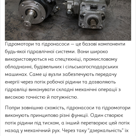
Гідромотори та гідронасоси — це базові компоненти
будь-якої гідравлічної системи. Вони широко
використовуються на спецтехніці, промисловому
обладнанні, будівельних і сільськогосподарських
машинах. Саме ці вузли забезпечують передачу
енергії через потік робочої рідини та дозволяють
гідравліці виконувати складні механічні операції з
високою точністю й потужністю.
Попри зовнішню схожість, гідронасоси та гідромотори
виконують принципово різні функції. Один створює
потік рідини під тиском, а інший перетворює цей потік
назад у механічний рух. Через таку “дзеркальність” їх