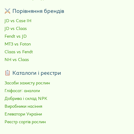
Порівняння брендів
JD vs Case IH
JD vs Claas
Fendt vs JD
МТЗ vs Foton
Claas vs Fendt
NH vs Claas
Каталоги і реєстри
Засоби захисту рослин
Гліфосат: аналоги
Добрива і склад NPK
Виробники насіння
Елеватори України
Реєстр сортів рослин