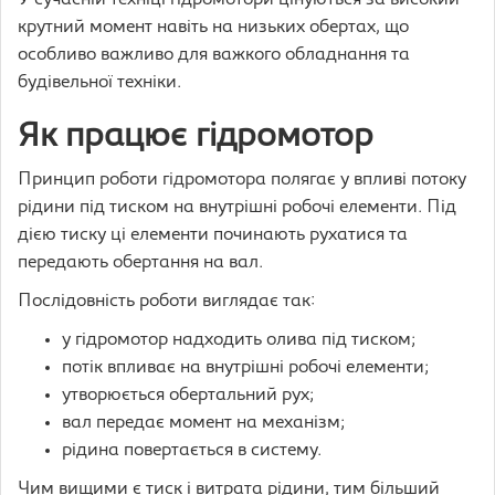
У сучасній техніці гідромотори цінуються за високий
крутний момент навіть на низьких обертах, що
особливо важливо для важкого обладнання та
будівельної техніки.
Як працює гідромотор
Принцип роботи гідромотора полягає у впливі потоку
рідини під тиском на внутрішні робочі елементи. Під
дією тиску ці елементи починають рухатися та
передають обертання на вал.
Послідовність роботи виглядає так:
у гідромотор надходить олива під тиском;
потік впливає на внутрішні робочі елементи;
утворюється обертальний рух;
вал передає момент на механізм;
рідина повертається в систему.
Чим вищими є тиск і витрата рідини, тим більший