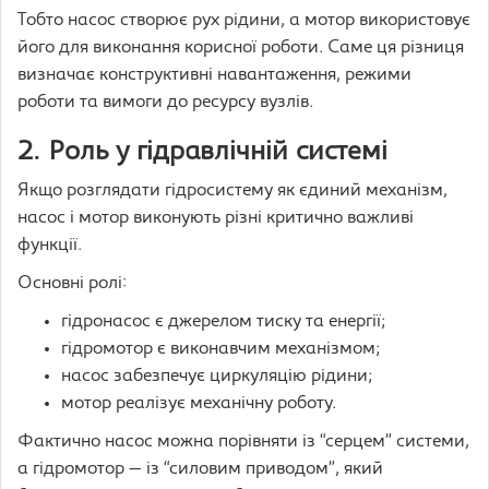
Тобто насос створює рух рідини, а мотор використовує
його для виконання корисної роботи. Саме ця різниця
визначає конструктивні навантаження, режими
роботи та вимоги до ресурсу вузлів.
2. Роль у гідравлічній системі
Якщо розглядати гідросистему як єдиний механізм,
насос і мотор виконують різні критично важливі
функції.
Основні ролі:
гідронасос є джерелом тиску та енергії;
гідромотор є виконавчим механізмом;
насос забезпечує циркуляцію рідини;
мотор реалізує механічну роботу.
Фактично насос можна порівняти із “серцем” системи,
а гідромотор — із “силовим приводом”, який