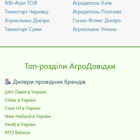
ВВІ-Агро ТОВ
Агродеталь Київ
Техноторг Чернівці
Агродеталь Полтава
Агроальянс Дніпро
Ганза-Флекс Дніпро
Техноторг Суми
Агроальянс Умань
Топ-розділи АгроДовідки
Дилери провідних брендів
John Deere в Україні
Claas в Україні
Case IH в Україні
New Holland в Україні
Fendt в Україні
МТЗ Belarus