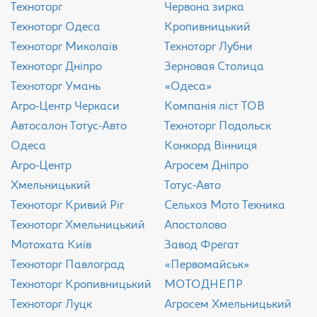
Техноторг
Червона зирка
Техноторг Одеса
Кропивницький
Техноторг Миколаїв
Техноторг Лубни
Техноторг Дніпро
Зерновая Столица
Техноторг Умань
«Одеса»
Агро-Центр Черкаси
Компанія ліст ТОВ
Aвтосалон Тотус-Авто
Техноторг Подольск
Одеса
Конкорд Вінниця
Агро-Центр
Агросем Дніпро
Хмельницький
Тотус-Авто
Техноторг Кривий Ріг
Сельхоз Мото Техника
Техноторг Хмельницький
Апостолово
Мотохата Київ
Завод Фрегат
Техноторг Павлоград
«Первомайськ»
Техноторг Кропивницький
МОТОДНЕПР
Техноторг Луцк
Агросем Хмельницький