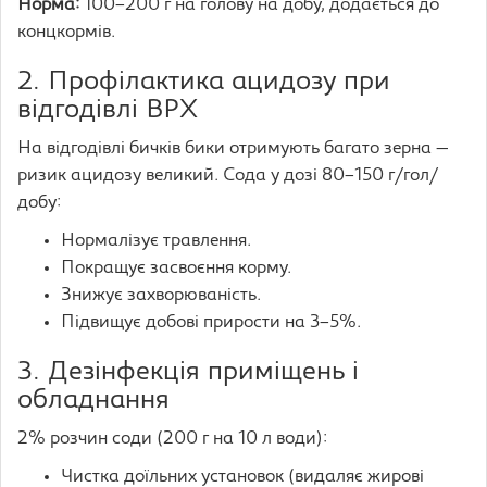
Норма:
100–200 г на голову на добу, додається до
концкормів.
2. Профілактика ацидозу при
відгодівлі ВРХ
На відгодівлі бичків бики отримують багато зерна —
ризик ацидозу великий. Сода у дозі 80–150 г/гол/
добу:
Нормалізує травлення.
Покращує засвоєння корму.
Знижує захворюваність.
Підвищує добові прирости на 3–5%.
3. Дезінфекція приміщень і
обладнання
2% розчин соди (200 г на 10 л води):
Чистка доїльних установок (видаляє жирові