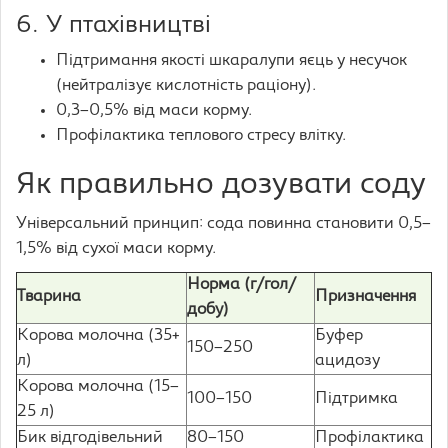
6. У птахівництві
Підтримання якості шкаралупи яєць у несучок
(нейтралізує кислотність раціону).
0,3–0,5% від маси корму.
Профілактика теплового стресу влітку.
Як правильно дозувати соду
Універсальний принцип: сода повинна становити 0,5–
1,5% від сухої маси корму.
Норма (г/гол/
Тварина
Призначення
добу)
Корова молочна (35+
Буфер
150–250
л)
ацидозу
Корова молочна (15–
100–150
Підтримка
25 л)
Бик відгодівельний
80–150
Профілактика