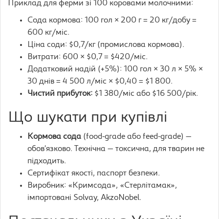
Приклад для ферми зі 100 коровами молочними:
Сода кормова: 100 гол × 200 г = 20 кг/добу =
600 кг/міс.
Ціна соди: $0,7/кг (промислова кормова).
Витрати: 600 × $0,7 = $420/міс.
Додатковий надій (+5%): 100 гол × 30 л × 5% ×
30 днів = 4 500 л/міс × $0,40 = $1 800.
Чистий прибуток:
$1 380/міс або $16 500/рік.
Що шукати при купівлі
Кормова сода
(food-grade або feed-grade) —
обов’язково. Технічна — токсична, для тварин не
підходить.
Сертифікат якості, паспорт безпеки.
Виробник: «Кримсода», «Стерлітамак»,
імпортовані Solvay, AkzoNobel.