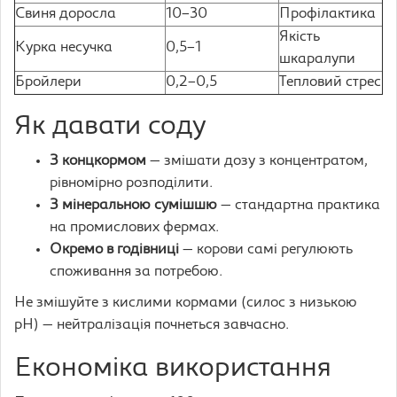
Свиня доросла
10–30
Профілактика
Якість
Курка несучка
0,5–1
шкаралупи
Бройлери
0,2–0,5
Тепловий стрес
Як давати соду
З концкормом
— змішати дозу з концентратом,
рівномірно розподілити.
З мінеральною сумішшю
— стандартна практика
на промислових фермах.
Окремо в годівниці
— корови самі регулюють
споживання за потребою.
Не змішуйте з кислими кормами (силос з низькою
pH) — нейтралізація почнеться завчасно.
Економіка використання