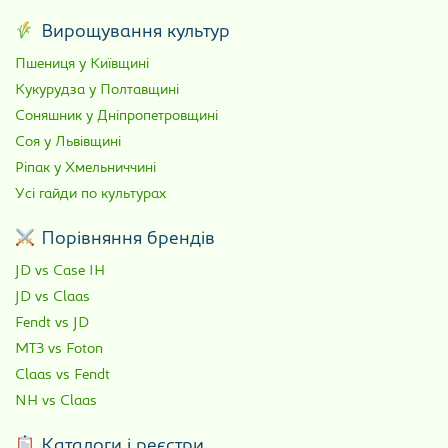
Вирощування культур
Пшениця у Київщині
Кукурудза у Полтавщині
Соняшник у Дніпропетровщині
Соя у Львівщині
Ріпак у Хмельниччині
Усі гайди по культурах
Порівняння брендів
JD vs Case IH
JD vs Claas
Fendt vs JD
МТЗ vs Foton
Claas vs Fendt
NH vs Claas
Каталоги і реєстри