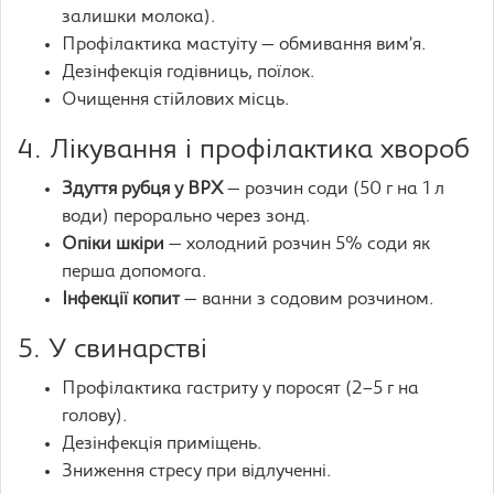
залишки молока).
Профілактика мастуiту — обмивання вим’я.
Дезінфекція годівниць, поїлок.
Очищення стійлових місць.
4. Лікування і профілактика хвороб
Здуття рубця у ВРХ
— розчин соди (50 г на 1 л
води) перорально через зонд.
Опіки шкіри
— холодний розчин 5% соди як
перша допомога.
Інфекції копит
— ванни з содовим розчином.
5. У свинарстві
Профілактика гастриту у поросят (2–5 г на
голову).
Дезінфекція приміщень.
Зниження стресу при відлученні.