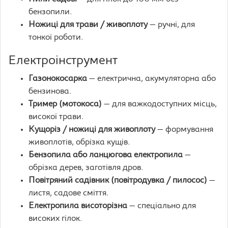
бензопили.
Ножиці для трави / живоплоту
— ручні, для
тонкої роботи.
Електроінструмент
Газонокосарка
— електрична, акумуляторна або
бензинова.
Тример (мотокоса)
— для важкодоступних місць,
високої трави.
Кущоріз / ножиці для живоплоту
— формування
живоплотів, обрізка кущів.
Бензопила або ланцюгова електропила
—
обрізка дерев, заготівля дров.
Повітряний садівник (повітродувка / пилосос)
—
листя, садове сміття.
Електропила висоторізна
— спеціально для
високих гілок.