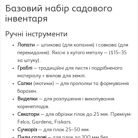
Базовий набір садового
інвентаря
Ручні інструменти
Лопати
— штикова (для копання) і совкова (для
перекидання). Якісні з кутого металу — ($15–35
за штуку).
Граблі
— традиційні для листя і подрібненого
матеріалу + віялові для землі.
Сапки
(мотики) — для прополки та формування
борозен.
Виделки
— для розпушення і викопування
коренеплодів.
Секатори
— для обрізки гілок до 25 мм. Преміум:
Felco, Gardena, Fiskars.
Сучкоріз
— для гілок 25–50 мм.
Пили садові
— для гілок до 100 мм без