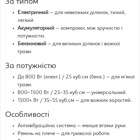
За типом
Електричний
— для невеликих ділянок, тихий,
легкий.
Акумуляторний
— компроміс між зручністю і
потужністю.
Бензиновий
— для великих ділянок і важкої
трави.
За потужністю
До 800 Вт (елект.) / 25 куб.см (бенз.) — для м’якої
трави.
800–1500 Вт / 25–35 куб.см — універсальний.
1500+ Вт / 35–55 куб.см — для важких заростей.
Особливості
Антивібраційна система — менше втоми руки.
Ремінь на плече — для тривалої роботи.