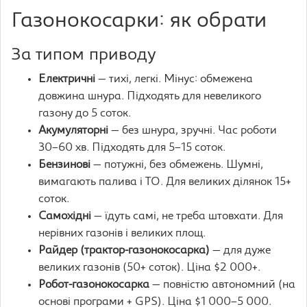
Газонокосарки: як обрати
За типом приводу
Електричні
— тихі, легкі. Мінус: обмежена
довжина шнура. Підходять для невеликого
газону до 5 соток.
Акумуляторні
— без шнура, зручні. Час роботи
30–60 хв. Підходять для 5–15 соток.
Бензинові
— потужні, без обмежень. Шумні,
вимагають палива і ТО. Для великих ділянок 15+
соток.
Самохідні
— їдуть самі, не треба штовхати. Для
нерівних газонів і великих площ.
Райдер (трактор-газонокосарка)
— для дуже
великих газонів (50+ соток). Ціна $2 000+.
Робот-газонокосарка
— повністю автономний (на
основі програми + GPS). Ціна $1 000–5 000.