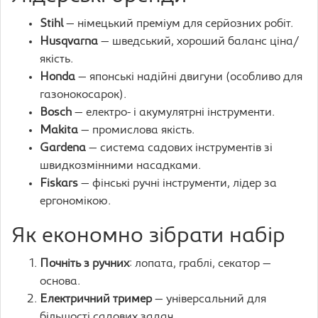
Stihl
— німецький преміум для серйозних робіт.
Husqvarna
— шведський, хороший баланс ціна/
якість.
Honda
— японські надійні двигуни (особливо для
газонокосарок).
Bosch
— електро- і акумулятрні інструменти.
Makita
— промислова якість.
Gardena
— система садових інструментів зі
швидкозмінними насадками.
Fiskars
— фінські ручні інструменти, лідер за
ергономікою.
Як економно зібрати набір
Почніть з ручних
: лопата, граблі, секатор —
основа.
Електричний тример
— універсальний для
більшості садових задач.