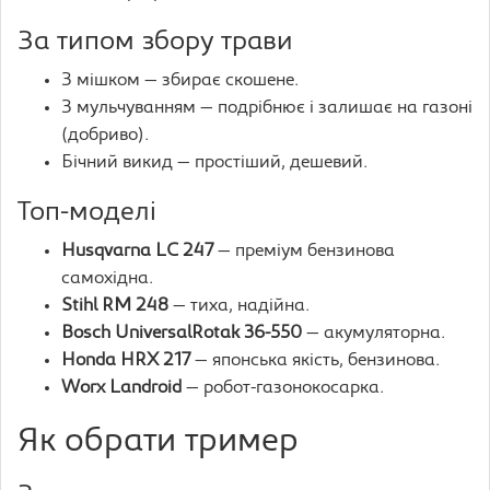
За типом збору трави
З мішком — збирає скошене.
З мульчуванням — подрібнює і залишає на газоні
(добриво).
Бічний викид — простіший, дешевий.
Топ-моделі
Husqvarna LC 247
— преміум бензинова
самохідна.
Stihl RM 248
— тиха, надійна.
Bosch UniversalRotak 36-550
— акумуляторна.
Honda HRX 217
— японська якість, бензинова.
Worx Landroid
— робот-газонокосарка.
Як обрати тример