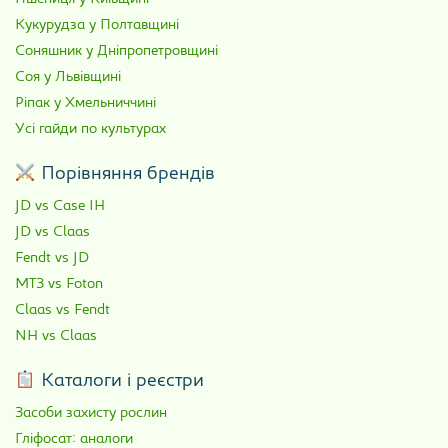
Кукурудза у Полтавщині
Соняшник у Дніпропетровщині
Соя у Львівщині
Ріпак у Хмельниччині
Усі гайди по культурах
Порівняння брендів
JD vs Case IH
JD vs Claas
Fendt vs JD
МТЗ vs Foton
Claas vs Fendt
NH vs Claas
Каталоги і реєстри
Засоби захисту рослин
Гліфосат: аналоги