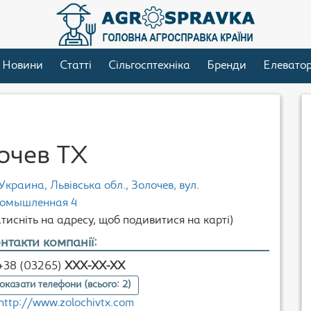
Новини
Статті
Сільгосптехніка
Бренди
Елевато
очев ТХ
Украина, Львівська обл., Золочев, вул.
омышленная 4
атисніть на адресу, щоб подивитися на карті)
нтакти компанії:
+38 (03265)
XXX-XX-XX
оказати телефони (всього: 2)
http://www.zolochivtx.com