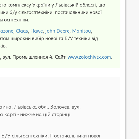
о комплексу України у Львівській області, що
ики б/у сільгосптехніки, постачальники нової
ьгосптехніки.
azone
,
Claas
,
Hawe
,
John Deere
,
Manitou
,
нтам широкий вибір нової та Б/У техніки від
ів.
в, вул. Промышленная 4.
Сайт:
www.zolochivtx.com
.
на, Львівська обл., Золочев, вул.
карті - нижче на цій сторінці.
 Б/У сільгосптехніки, Постачальники нової