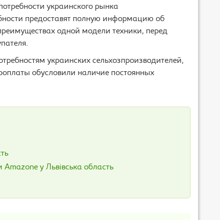
потребности украинского рынка
ебности предоставят полную информацию об
 преимуществах одной модели техники, перед
упателя.
отребностям украинских сельхозпроизводителей,
проплаты обусловили наличие постоянных
сть
и Amazone у Львівська область