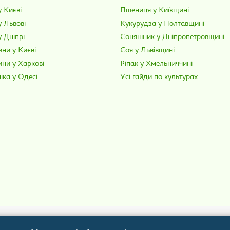
 Києві
Пшениця у Київщині
у Львові
Кукурудза у Полтавщині
 Дніпрі
Соняшник у Дніпропетровщині
ни у Києві
Соя у Львівщині
ини у Харкові
Ріпак у Хмельниччині
іка у Одесі
Усі гайди по культурах