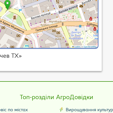
Leaflet
|
©
OpenStreetMap
чев ТХ»
Топ-розділи АгроДовідки
віс по містах
Вирощування культу