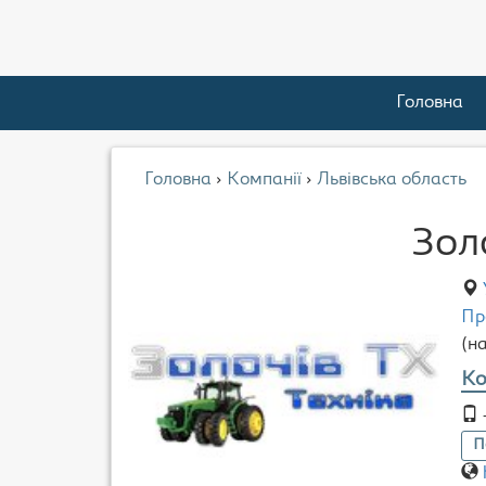
Головна
Головна
›
Компанії
›
Львівська область
Зол
Пр
(н
Ко
П