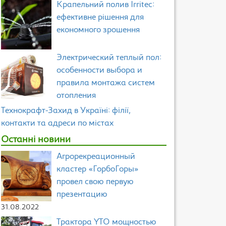
Крапельний полив Irritec:
ефективне рішення для
економного зрошення
Электрический теплый пол:
особенности выбора и
правила монтажа систем
отопления
Технокрафт-Захид в Україні: філії,
контакти та адреси по містах
Останні новини
Агрорекреационный
кластер «ГорбоГоры»
провел свою первую
презентацию
31.08.2022
Трактора YTO мощностью