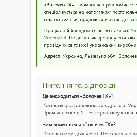
«Золочев ТХ»
— компанія агропромисловог
спеціалізується на напрямках: постачальн
сільгосптехніки, продаж запчастин для сіл
Працює з
6
брендами сільгосптехніки:
Am
Vaderstad
. Це дозволяє пропонувати кліє
провідних світових і українських виробник
Адреса:
Украина, Львівська обл., Золоче
Питання та відповіді
Де знаходиться «Золочев ТХ»?
Компанія розташована за адресою: Украи
Промышленная 4. Точне розташування на 
Чим займається «Золочев ТХ»?
Основні види діяльності: Постачальники