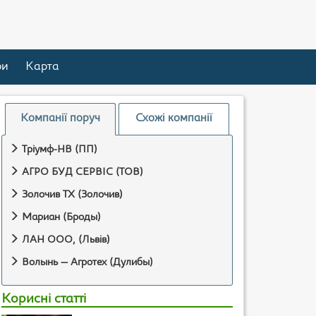
ри
Карта
Компанії поруч
Схожі компанії
Тріумф-НВ (ПП)
АГРО БУД СЕРВІС (ТОВ)
Золочив ТХ (Золочив)
Мариан (Броды)
ЛАН ООО, (Львів)
Волынь — Агротех (Дулибы)
Корисні статті