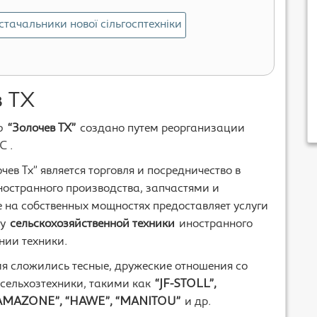
стачальники нової сільгосптехніки
 ТХ
ью
“Золочев ТХ”
создано путем реорганизации
С .
в Тх” является торговля и посредничество в
ностранного производства, запчастями и
е на собственных мощностях предоставляет услуги
у
сельскохозяйственной техники
иностранного
нии техники.
ия сложились тесные, дружеские отношения со
сельхозтехники, такими как
“JF-STOLL”,
“AMAZONE”, “HAWE”, “MANITOU”
и др.