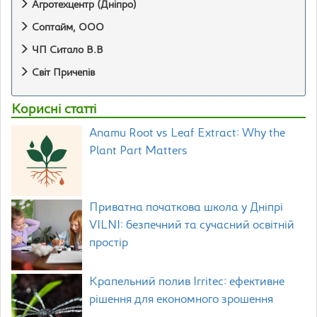
Агротехцентр (Дніпро)
Соптайм, ООО
ЧП Ситало В.В
Свiт Причепiв
Корисні статті
Anamu Root vs Leaf Extract: Why the
Plant Part Matters
Приватна початкова школа у Дніпрі
VILNI: безпечний та сучасний освітній
простір
Крапельний полив Irritec: ефективне
рішення для економного зрошення