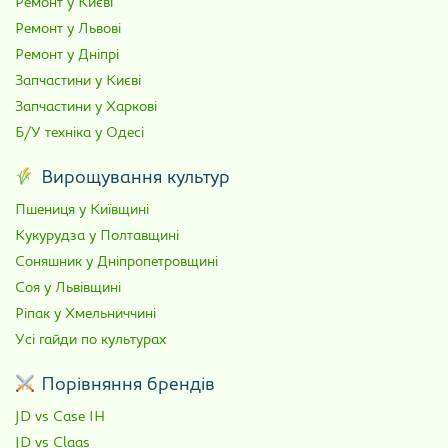
Ремонт у Києві
Ремонт у Львові
Ремонт у Дніпрі
Запчастини у Києві
Запчастини у Харкові
Б/У техніка у Одесі
Вирощування культур
Пшениця у Київщині
Кукурудза у Полтавщині
Соняшник у Дніпропетровщині
Соя у Львівщині
Ріпак у Хмельниччині
Усі гайди по культурах
Порівняння брендів
JD vs Case IH
JD vs Claas