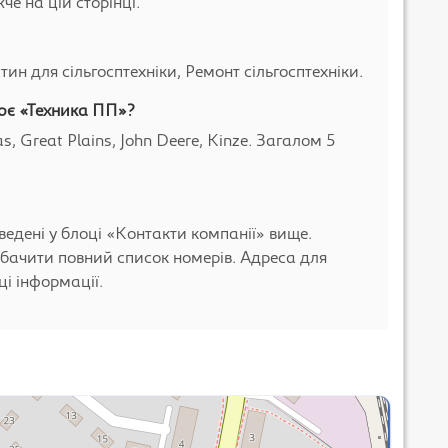
че на цій сторінці.
ин для сільгосптехніки, Ремонт сільгосптехніки.
цює «Техника ПП»?
s, Great Plains, John Deere, Kinze. Загалом 5
ведені у блоці «Контакти компанії» вище.
бачити повний список номерів. Адреса для
і інформації.