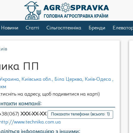
Новини
Статті
Сільгосптехніка
Бренди
Елевато
иїв
ника ПП
Украина, Київська обл., Біла Церква, Київ-Одеса ,
 км
атисніть на адресу, щоб подивитися на карті)
нтакти компанії:
+38(067)
XXX-XX-XX
Показати телефони (всього: 1)
http://www.technika.com.ua
діліться інформацією з іншими: