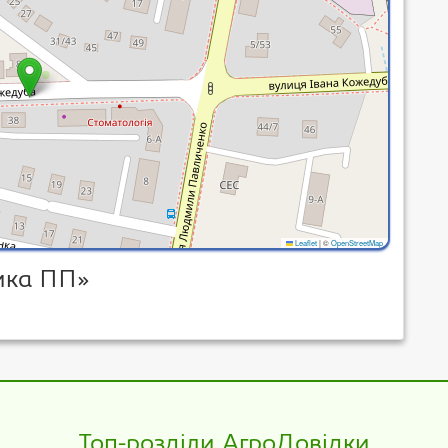
Leaflet
|
©
OpenStreetMap
ника ПП»
Топ-розділи АгроДовідки