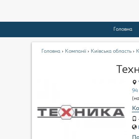
Головна
Головна
›
Компанії
›
Київська область
›
К
Тех
94
(н
Ко
По