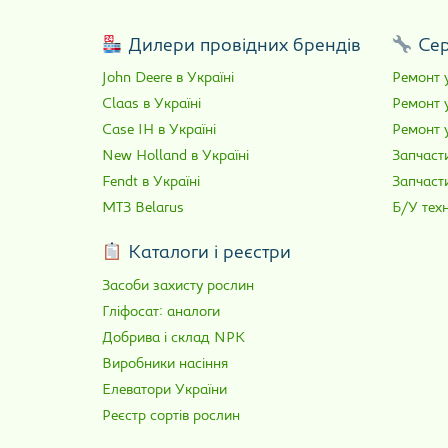
Дилери провідних брендів
Сер
John Deere в Україні
Ремонт у
Claas в Україні
Ремонт 
Case IH в Україні
Ремонт у
New Holland в Україні
Запчасти
Fendt в Україні
Запчаст
МТЗ Belarus
Б/У техн
Каталоги і реєстри
Засоби захисту рослин
Гліфосат: аналоги
Добрива і склад NPK
Виробники насіння
Елеватори України
Реєстр сортів рослин