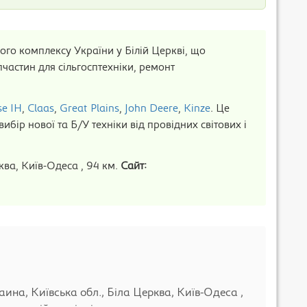
го комплексу України у Білій Церкві, що
частин для сільгосптехніки, ремонт
se IH
,
Claas
,
Great Plains
,
John Deere
,
Kinze
. Це
бір нової та Б/У техніки від провідних світових і
ква, Київ-Одеса , 94 км.
Сайт:
на, Київська обл., Біла Церква, Київ-Одеса ,