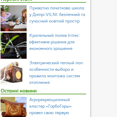
Приватна початкова школа
у Дніпрі VILNI: безпечний та
сучасний освітній простір
Крапельний полив Irritec:
ефективне рішення для
економного зрошення
Электрический теплый пол:
особенности выбора и
правила монтажа систем
отопления
Останні новини
Агрорекреационный
кластер «ГорбоГоры»
провел свою первую