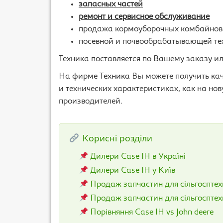
запасных частей
ремонт и сервисное обслуживание
продажа кормоуборочных комбайнов
посевной и почвообрабатывающей те
Техника поставляется по Вашему заказу и
На фирме Техника Вы можете получить ка
и технических характеристиках, как на но
производителей.
Корисні розділи
Дилери Case IH в Україні
Дилери Case IH у Київ
Продаж запчастин для сільгосптех
Продаж запчастин для сільгосптехн
Порівняння Case IH vs John deere