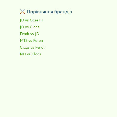
р
Порівняння брендів
JD vs Case IH
JD vs Claas
Fendt vs JD
МТЗ vs Foton
Claas vs Fendt
NH vs Claas