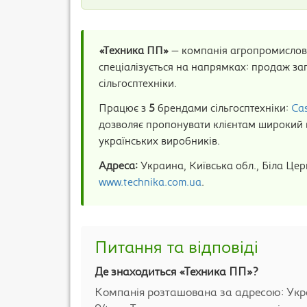
«Техника ПП»
— компанія агропромислово
спеціалізується на напрямках: продаж зап
сільгосптехніки.
Працює з
5
брендами сільгосптехніки:
Ca
дозволяє пропонувати клієнтам широкий ви
українських виробників.
Адреса:
Украина, Київська обл., Біла Цер
www.technika.com.ua
.
Питання та відповіді
Де знаходиться «Техника ПП»?
Компанія розташована за адресою: Украи