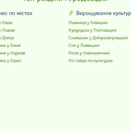
віс по містах
Вирощування культу
 Києві
Пшениця у Київщині
у Львові
Кукурудза у Полтавщині
 Дніпрі
Соняшник у Дніпропетровщині
ни у Києві
Соя у Львівщині
ини у Харкові
Ріпак у Хмельниччині
іка у Одесі
Усі гайди по культурах