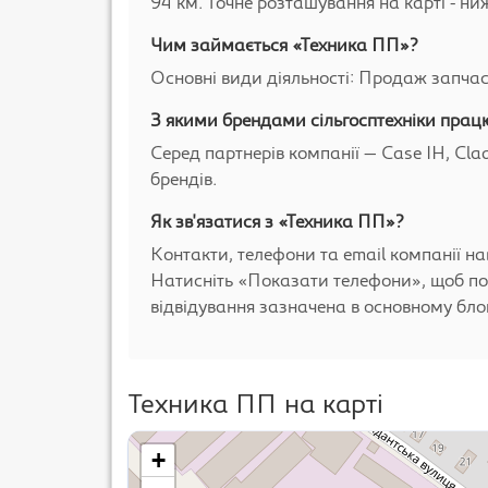
94 км. Точне розташування на карті - ниж
Чим займається «Техника ПП»?
Основні види діяльності: Продаж запчаст
З якими брендами сільгосптехніки пра
Серед партнерів компанії — Case IH, Claa
брендів.
Як зв'язатися з «Техника ПП»?
Контакти, телефони та email компанії на
Натисніть «Показати телефони», щоб по
відвідування зазначена в основному блоц
Техника ПП на карті
+