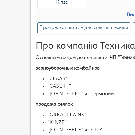
Kinze
Вид
Продаж запчастин для сільгосптехніки
Про компанію Техник
Основным видом деятельности
ЧП “Техник
зерноуборочных комбайнов
“CLAAS”
“CASE IH”
“JOHN DEERE” из Германии
продажа сеялок
“GREAT PLAINS”
“KINZE”
“JOHN DEERE” из США