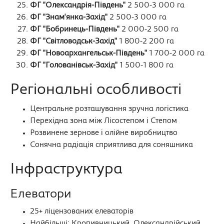
ФГ "Олександрія-Південь"
2 500-3 000 га
ФГ "Знам'янка-Захід"
2 500-3 000 га
ФГ "Бобринець-Південь"
2 000-2 500 га
ФГ "Світловодськ-Захід"
1 800-2 200 га
ФГ "Новоархангельськ-Південь"
1 700-2 000 га
ФГ "Голованівськ-Захід"
1 500-1 800 га
Регіональні особливості
Центральне розташування зручна логістика
Перехідна зона між Лісостепом і Степом
Розвинене зернове і олійне виробництво
Сонячна радіація сприятлива для соняшника
Інфраструктура
Елеватори
25+ ліцензованих елеваторів
Найбільші: Кропивницький, Олександрійський,