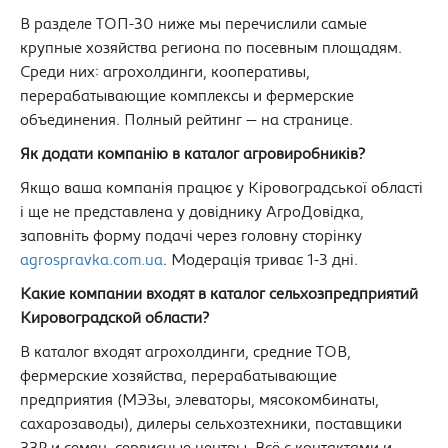
В разделе ТОП-30 ниже мы перечислили самые
крупные хозяйства региона по посевным площадям.
Среди них: агрохолдинги, кооперативы,
перерабатывающие комплексы и фермерские
объединения. Полный рейтинг — на странице.
Як додати компанію в каталог агровиробників?
Якщо ваша компанія працює у Кіровоградської області
і ще не представлена у довіднику АгроДовідка,
заповніть форму подачі через головну сторінку
agrospravka.com.ua
. Модерація триває 1-3 дні.
Какие компании входят в каталог сельхозпредприятий
Кировоградской области?
В каталог входят агрохолдинги, средние ТОВ,
фермерские хозяйства, перерабатывающие
предприятия (МЭЗы, элеваторы, мясокомбинаты,
сахарозаводы), дилеры сельхозтехники, поставщики