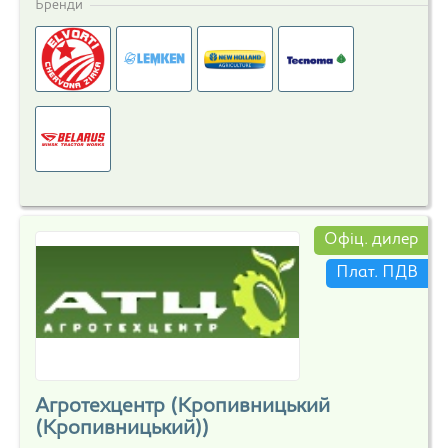
Бренди
Офіц. дилер
Плат. ПДВ
Агротехцентр (Кропивницький
(Кропивницький))