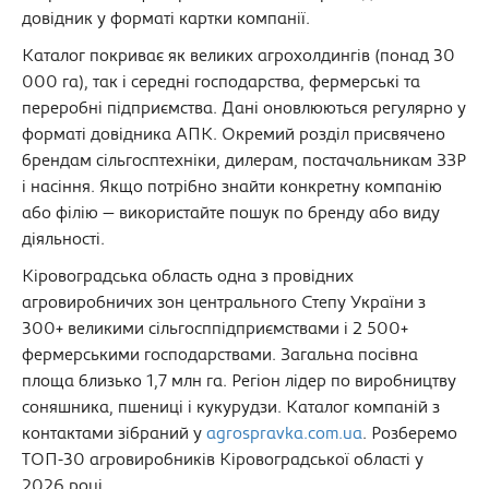
довідник у форматі картки компанії.
Каталог покриває як великих агрохолдингів (понад 30
000 га), так і середні господарства, фермерські та
переробні підприємства. Дані оновлюються регулярно у
форматі довідника АПК. Окремий розділ присвячено
брендам сільгосптехніки, дилерам, постачальникам ЗЗР
і насіння. Якщо потрібно знайти конкретну компанію
або філію — використайте пошук по бренду або виду
діяльності.
Кіровоградська область одна з провідних
агровиробничих зон центрального Степу України з
300+ великими сільгосппідприємствами і 2 500+
фермерськими господарствами. Загальна посівна
площа близько 1,7 млн га. Регіон лідер по виробництву
соняшника, пшениці і кукурудзи. Каталог компаній з
контактами зібраний у
agrospravka.com.ua
. Розберемо
ТОП-30 агровиробників Кіровоградської області у
2026 році.