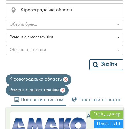
Оберіть бренд
Ремонт сільгосптехніки
Оберіть тип техніки
Знайти
Кіровоградська область
x
Ремонт сільгосптехніки
x
Показати списком
Показати на карті
Офіц. дилер
Амако
Плат. ПДВ