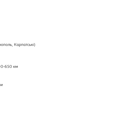
нополь, Карпатські)
00-650 км
ми