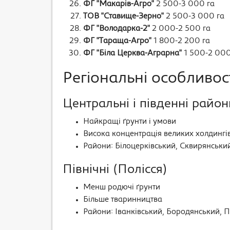
ФГ "Макарів-Агро"
2 500-3 000 га
ТОВ "Ставище-Зерно"
2 500-3 000 га
ФГ "Володарка-2"
2 000-2 500 га
ФГ "Тараща-Агро"
1 800-2 200 га
ФГ "Біла Церква-Аграрна"
1 500-2 000
Регіональні особливос
Центральні і південні район
Найкращі ґрунти і умови
Висока концентрація великих холдингі
Райони: Білоцерківський, Сквирянськи
Північні (Полісся)
Менш родючі ґрунти
Більше тваринництва
Райони: Іванківський, Бородянський, 