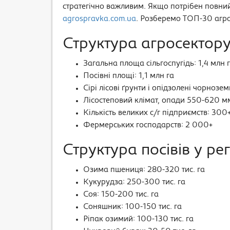
стратегічно важливим. Якщо потрібен повний
agrospravka.com.ua
. Розберемо ТОП-30 агро
Структура агросектор
Загальна площа сільгоспугідь: 1,4 млн 
Посівні площі: 1,1 млн га
Сірі лісові ґрунти і опідзолені чорнозем
Лісостеповий клімат, опади 550-620 м
Кількість великих с/г підприємств: 300
Фермерських господарств: 2 000+
Структура посівів у рег
Озима пшениця: 280-320 тис. га
Кукурудза: 250-300 тис. га
Соя: 150-200 тис. га
Соняшник: 100-150 тис. га
Ріпак озимий: 100-130 тис. га