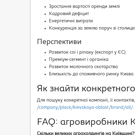
Зростання вартості оренди землі
Кадровий дефіцит
Енергетичні витрати
Конкуренція за землю поруч зі столиц
Перспективи
Розвиток сої і ріпаку (експорт у ЄС)
Преміум-сегмент і органіка
Розвиток молочного скотарства
Близькість до споживчого ринку Києва
Як знайти конкретног
Для пошуку конкретної компанії, її контакті
/company/place/kievskaya-oblast/brand/all/
FAQ: агровиробники Ки
Скільки великих агрохолдингів на Київщині?