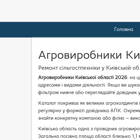
Головна
Агровиробники Киї
Ремонт сільгосптехніки у Київській об
Агровиробники Київської області 2026
: на 
адресами і видами діяльності. Якщо ви шук
фільтром нижче або переглядайте довідник у
Каталог покриває як великих агрохолдингів 
регулярно у форматі довідника АПК. Окреми
знайти конкретну компанію або філію — вико
Київська область одна з провідних агровир
Загальна посівна площа області близько 1,1 м