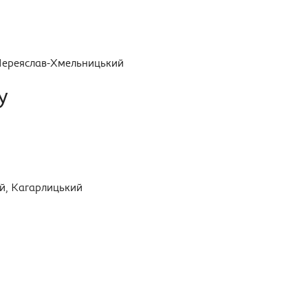
 Переяслав-Хмельницький
у
ий, Кагарлицький