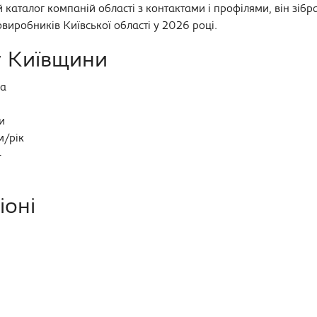
 каталог компаній області з контактами і профілями, він зіб
виробників Київської області у 2026 році.
у Київщини
га
и
м/рік
+
іоні