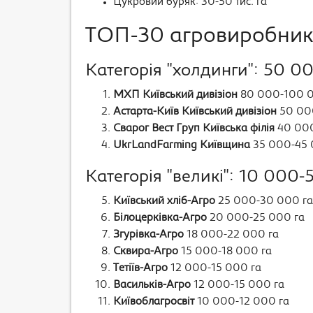
Цукровий буряк: 30-50 тис. га
ТОП-30 агровиробникі
Категорія "холдинги": 50 00
МХП Київський дивізіон
80 000-100 000
Астарта-Київ Київський дивізіон
50 000
Сварог Вест Груп Київська філія
40 000
UkrLandFarming Київщина
35 000-45 
Категорія "великі": 10 000-
Київський хліб-Агро
25 000-30 000 га
Білоцерківка-Агро
20 000-25 000 га
Згурівка-Агро
18 000-22 000 га
Сквира-Агро
15 000-18 000 га
Тетіїв-Агро
12 000-15 000 га
Васильків-Агро
12 000-15 000 га
Київоблагросвіт
10 000-12 000 га