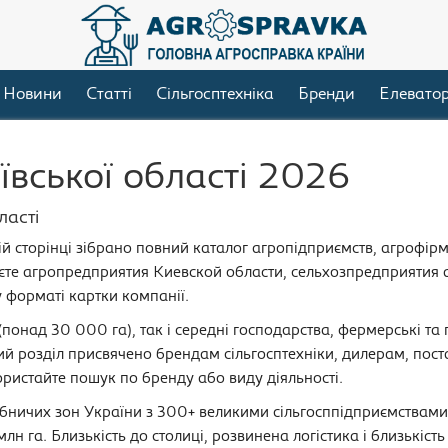
Новини
Статті
Сільгосптехніка
Бренди
Елевато
вської області 2026
ласті
цій сторінці зібрано повний каталог агропідприємств, агрофірм
аєте агропредприятия Киевской области, сельхозпредприятия 
 форматі картки компанії.
(понад 30 000 га), так і середні господарства, фермерські т
й розділ присвячено брендам сільгосптехніки, дилерам, пост
ристайте пошук по бренду або виду діяльності.
обничих зон України з 300+ великими сільгосппідприємствам
лн га. Близькість до столиці, розвинена логістика і близькіс