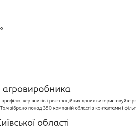
ею
о агровиробника
в, профілю, керівників і реєстраційних даних використовуйте 
. Там зібрано понад 350 компаній області з контактами і філ
ївської області