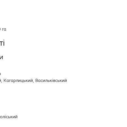
 га
ті
и
в
й, Кагарлицький, Васильківський
Поліський