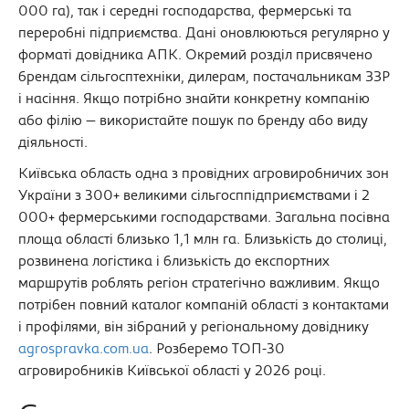
000 га), так і середні господарства, фермерські та
переробні підприємства. Дані оновлюються регулярно у
форматі довідника АПК. Окремий розділ присвячено
брендам сільгосптехніки, дилерам, постачальникам ЗЗР
і насіння. Якщо потрібно знайти конкретну компанію
або філію — використайте пошук по бренду або виду
діяльності.
Київська область одна з провідних агровиробничих зон
України з 300+ великими сільгосппідприємствами і 2
000+ фермерськими господарствами. Загальна посівна
площа області близько 1,1 млн га. Близькість до столиці,
розвинена логістика і близькість до експортних
маршрутів роблять регіон стратегічно важливим. Якщо
потрібен повний каталог компаній області з контактами
і профілями, він зібраний у регіональному довіднику
agrospravka.com.ua
. Розберемо ТОП-30
агровиробників Київської області у 2026 році.