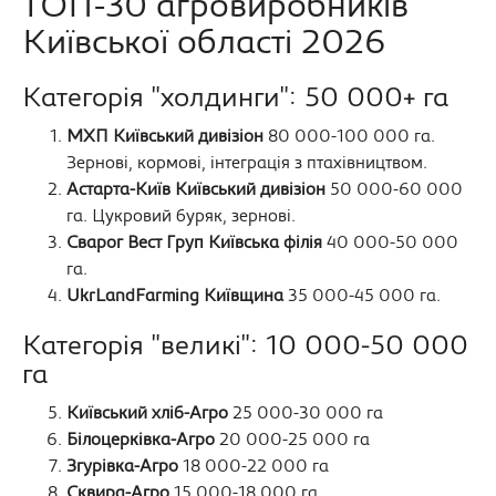
ТОП-30 агровиробників
Київської області 2026
Категорія "холдинги": 50 000+ га
МХП Київський дивізіон
80 000-100 000 га.
Зернові, кормові, інтеграція з птахівництвом.
Астарта-Київ Київський дивізіон
50 000-60 000
га. Цукровий буряк, зернові.
Сварог Вест Груп Київська філія
40 000-50 000
га.
UkrLandFarming Київщина
35 000-45 000 га.
Категорія "великі": 10 000-50 000
га
Київський хліб-Агро
25 000-30 000 га
Білоцерківка-Агро
20 000-25 000 га
Згурівка-Агро
18 000-22 000 га
Сквира-Агро
15 000-18 000 га