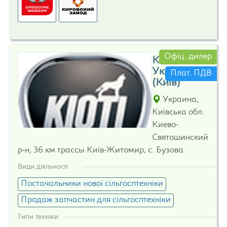
Офіц. дилер
KIOTI
Украина
Плат. ПДВ
(Київ)
Украина,
Київська обл.
Киево-
Святошинский
р-н, 36 км трассы Київ-Житомир, с. Бузова
Види діяльності
Постачальники нової сільгосптехніки
Продаж запчастин для сільгосптехніки
Типи техніки