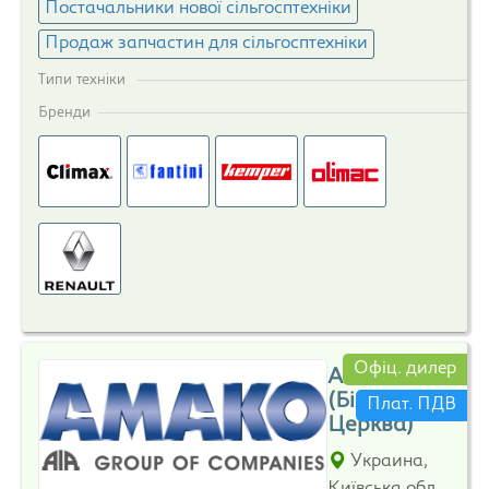
Постачальники нової сільгосптехніки
Продаж запчастин для сільгосптехніки
Типи техніки
Бренди
Офіц. дилер
Амако
(Біла
Плат. ПДВ
Церква)
Украина,