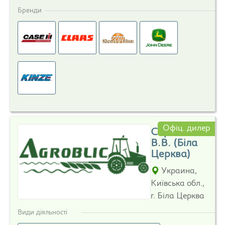
Бренди
Офіц. дилер
Сорока
В.В. (Біла
Церква)
Украина,
Київська обл.,
г. Біла Церква
Види діяльності