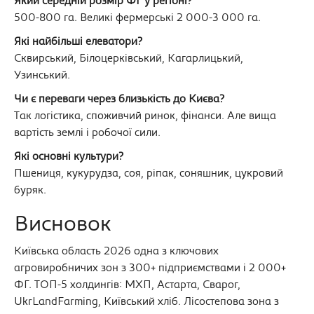
Який середній розмір ФГ у регіоні?
500-800 га. Великі фермерські 2 000-3 000 га.
Які найбільші елеватори?
Сквирський, Білоцерківський, Кагарлицький,
Узинський.
Чи є переваги через близькість до Києва?
Так логістика, споживчий ринок, фінанси. Але вища
вартість землі і робочої сили.
Які основні культури?
Пшениця, кукурудза, соя, ріпак, соняшник, цукровий
буряк.
Висновок
Київська область 2026 одна з ключових
агровиробничих зон з 300+ підприємствами і 2 000+
ФГ. ТОП-5 холдингів: МХП, Астарта, Сварог,
UkrLandFarming, Київський хліб. Лісостепова зона з