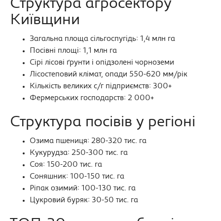
Структура агросектору
Київщини
Загальна площа сільгоспугідь: 1,4 млн га
Посівні площі: 1,1 млн га
Сірі лісові ґрунти і опідзолені чорноземи
Лісостеповий клімат, опади 550-620 мм/рік
Кількість великих с/г підприємств: 300+
Фермерських господарств: 2 000+
Структура посівів у регіоні
Озима пшениця: 280-320 тис. га
Кукурудза: 250-300 тис. га
Соя: 150-200 тис. га
Соняшник: 100-150 тис. га
Ріпак озимий: 100-130 тис. га
Цукровий буряк: 30-50 тис. га