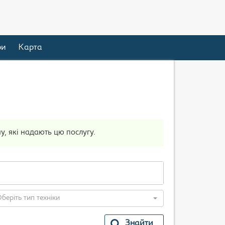
ри
Карта
у, які надають цю послугу.
беріть тип техніки
Знайти