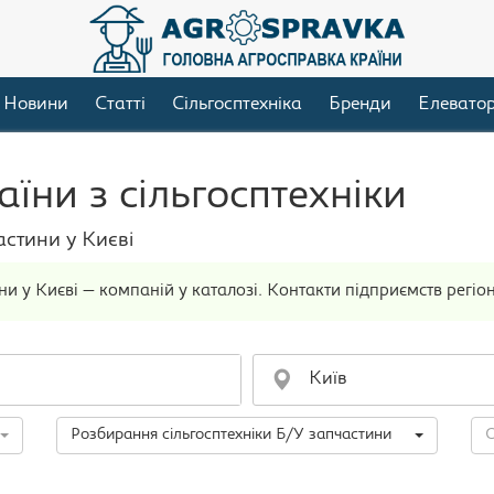
Новини
Статті
Сільгосптехніка
Бренди
Елевато
їни з сільгосптехніки
астини у Києві
и у Києві — компаній у каталозі. Контакти підприємств регіон
Розбирання сільгосптехніки Б/У запчастини
О