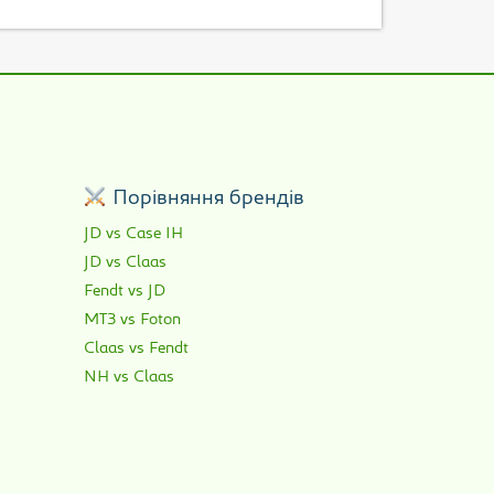
р
Порівняння брендів
JD vs Case IH
JD vs Claas
Fendt vs JD
МТЗ vs Foton
Claas vs Fendt
NH vs Claas