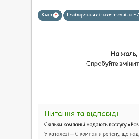
Київ
x
Розбирання сільгосптехніки Б
На жаль, 
Спробуйте змінити
Питання та відповіді
Скільки компаній надають послугу «Роз
У каталозі — 0 компаній регіону, що на