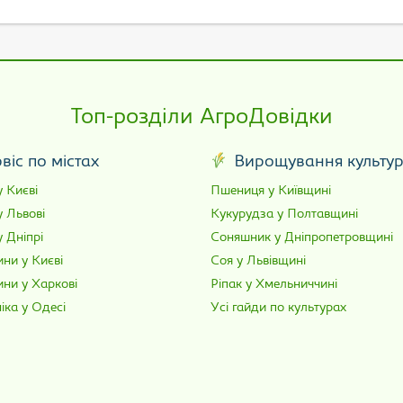
Топ-розділи АгроДовідки
віс по містах
Вирощування культу
 Києві
Пшениця у Київщині
у Львові
Кукурудза у Полтавщині
 Дніпрі
Соняшник у Дніпропетровщині
ни у Києві
Соя у Львівщині
ини у Харкові
Ріпак у Хмельниччині
іка у Одесі
Усі гайди по культурах