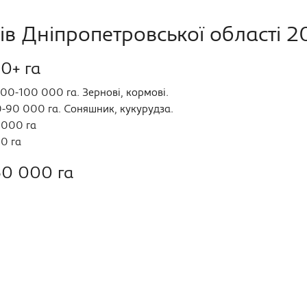
в Дніпропетровської області 2
0+ га
00-100 000 га. Зернові, кормові.
-90 000 га. Соняшник, кукурудза.
000 га
0 га
50 000 га