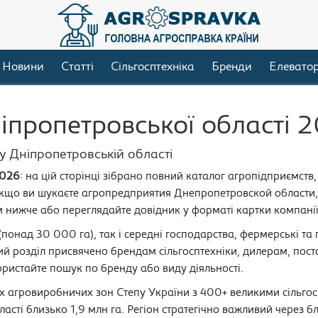
Новини
Статті
Сільгосптехніка
Бренди
Елевато
пропетровської області 
у Дніпропетровській області
2026
: на цій сторінці зібрано повний каталог агропідприємств,
 Якщо ви шукаєте агропредприятия Днепропетровской области
 нижче або переглядайте довідник у форматі картки компанії
(понад 30 000 га), так і середні господарства, фермерські т
й розділ присвячено брендам сільгосптехніки, дилерам, пост
ристайте пошук по бренду або виду діяльності.
х агровиробничих зон Степу України з 400+ великими сільг
сті близько 1,9 млн га. Регіон стратегічно важливий через бл