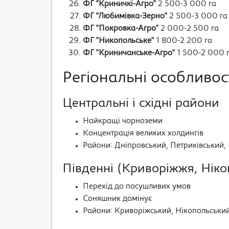
ФГ "Криничкі-Агро"
2 500-3 000 га
ФГ "Любимівка-Зерно"
2 500-3 000 га
ФГ "Покровка-Агро"
2 000-2 500 га
ФГ "Никопольське"
1 800-2 200 га
ФГ "Криничанське-Агро"
1 500-2 000 
Регіональні особливос
Центральні і східні райони
Найкращі чорноземи
Концентрація великих холдингів
Райони: Дніпровський, Петриківський,
Південні (Криворіжжя, Ніко
Перехід до посушливих умов
Соняшник домінує
Райони: Криворіжський, Нікопольськи