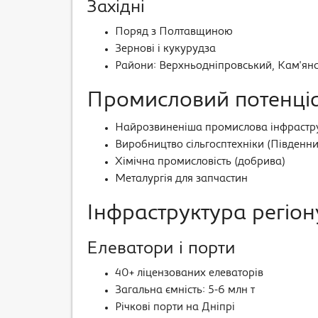
Західні
Поряд з Полтавщиною
Зернові і кукурудза
Райони: Верхньодніпровський, Кам'ян
Промисловий потенці
Найрозвиненіша промислова інфрастру
Виробництво сільгосптехніки (Південн
Хімічна промисловість (добрива)
Металургія для запчастин
Інфраструктура регіон
Елеватори і порти
40+ ліцензованих елеваторів
Загальна ємність: 5-6 млн т
Річкові порти на Дніпрі