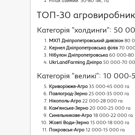
Ріпак озимий: 50-80 тис. га
ТОП-30 агровиробникі
Категорія "холдинги": 50 00
МХП Дніпропетровський дивізіон
80 0
Кернел Дніпропетровська філія
70 000
Нібулон Дніпропетровська
60 000-80 
UkrLandFarming Дніпро
50 000-70 00
Категорія "великі": 10 000-
Криворіжжя-Агро
35 000-45 000 га
Павлоград-Зерно
25 000-35 000 га
Нікополь-Агро
22 000-28 000 га
Кам'янське-Зерно
20 000-25 000 га
Синельникове-Агро
18 000-22 000 га
Жовті Води-Зерно
15 000-18 000 га
Покровськ-Агро
12 000-15 000 га