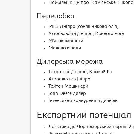
Найбільші: Дніпро, Кам'янське, Нікопо
Переробка
МЕЗ Дніпро (соняшникова олія)
Хлібозаводи Дніпра, Кривого Рогу
М'ясокомбінати
Молокозаводи
Дилерська мережа
Техноторг Дніпро, Кривий Ріг
Агроальянс Дніпро
Тайтен Машинери
John Deere дилер
Інтенсивна конкуренція дилерів
Експортний потенціал
Логістика до Чорноморських портів: 2