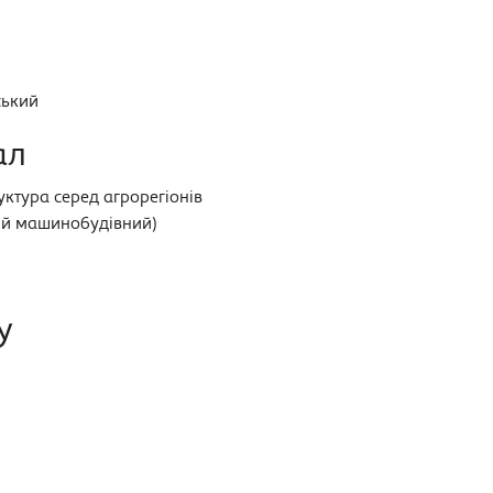
ський
ал
ктура серед агрорегіонів
ий машинобудівний)
у