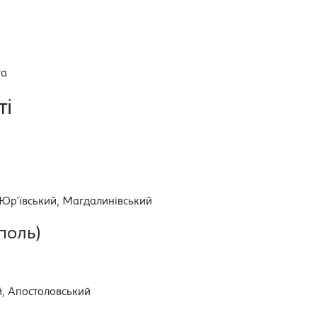
га
ті
 Юр'ївський, Магдалинівський
поль)
й, Апостоловський