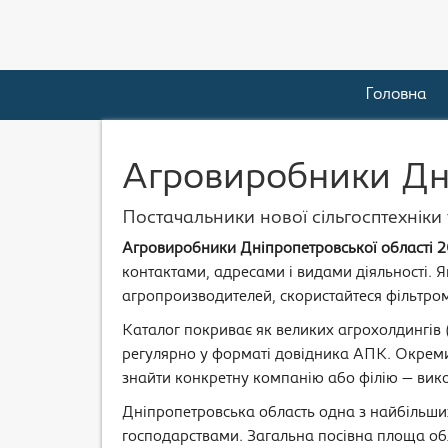
Головна
Агровиробники Дні
Постачальники нової сільгосптехніки 
Агровиробники Дніпропетровської області 
контактами, адресами і видами діяльності.
агропроизводителей, скористайтеся фільтром
Каталог покриває як великих агрохолдингів 
регулярно у форматі довідника АПК. Окреми
знайти конкретну компанію або філію — вико
Дніпропетровська область одна з найбільши
господарствами. Загальна посівна площа обла