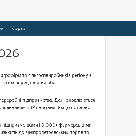
ри
Карта
2026
 агрофірм та сільгоспвиробників регіону з
, сельхозпредприятия або
.
а переробні підприємства. Дані оновлюються
ачальникам ЗЗР і насіння. Якщо потрібно
осппідприємствами і 3 000+ фермерськими
изькість до Дніпропетровських портів та