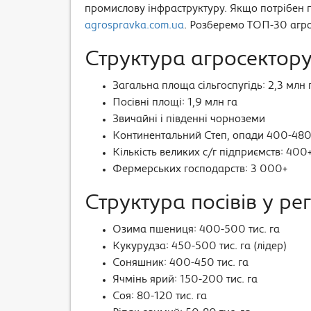
промислову інфраструктуру. Якщо потрібен п
agrospravka.com.ua
. Розберемо ТОП-30 агро
Структура агросектор
Загальна площа сільгоспугідь: 2,3 млн 
Посівні площі: 1,9 млн га
Звичайні і південні чорноземи
Континентальний Степ, опади 400-480
Кількість великих с/г підприємств: 400
Фермерських господарств: 3 000+
Структура посівів у рег
Озима пшениця: 400-500 тис. га
Кукурудза: 450-500 тис. га (лідер)
Соняшник: 400-450 тис. га
Ячмінь ярий: 150-200 тис. га
Соя: 80-120 тис. га