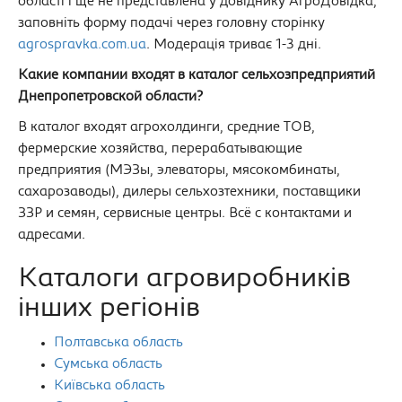
області і ще не представлена у довіднику АгроДовідка,
заповніть форму подачі через головну сторінку
agrospravka.com.ua
. Модерація триває 1-3 дні.
Какие компании входят в каталог сельхозпредприятий
Днепропетровской области?
В каталог входят агрохолдинги, средние ТОВ,
фермерские хозяйства, перерабатывающие
предприятия (МЭЗы, элеваторы, мясокомбинаты,
сахарозаводы), дилеры сельхозтехники, поставщики
ЗЗР и семян, сервисные центры. Всё с контактами и
адресами.
Каталоги агровиробників
інших регіонів
Полтавська область
Сумська область
Київська область