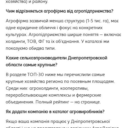
хозяйства) и району.
Чим відрізняється агрофірма від агропідприємства?
Агрофірма зазвичай менша структура (1-5 тис. га), має
одне юридичне обличчя і фокус на конкретних
культурах. Агропідприємство ширше поняття — включає
холдинги, ТОВ, ФГ та їх об’єднання. У каталозі ми
показуємо обидва типи.
Какие сельхозпроизводители Днепропетровской
области самые крупные?
В разделе ТОП-30 ниже мы перечислили самые
крупные хозяйства региона по посевным площадям.
Среди них: агрохолдинги, кооперативы,
перерабатывающие комплексы и фермерские
объединения. Полный рейтинг — на странице.
Як додати компанію в каталог агровиробників?
Якщо ваша компанія працює у Дніпропетровської