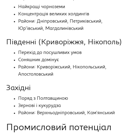
Найкращі чорноземи
Концентрація великих холдингів
Райони: Дніпровський, Петриківський,
Юр'ївський, Магдалинівський
Південні (Криворіжжя, Нікополь)
Перехід до посушливих умов
Соняшник домінує
Райони: Криворіжський, Нікопольський,
Апостоловський
Західні
Поряд з Полтавщиною
Зернові і кукурудза
Райони: Верхньодніпровський, Кам'янський
Промисловий потенціал