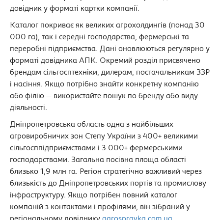
довідник у форматі картки компанії.
Каталог покриває як великих агрохолдингів (понад 30
000 га), так і середні господарства, фермерські та
переробні підприємства. Дані оновлюються регулярно у
форматі довідника АПК. Окремий розділ присвячено
брендам сільгосптехніки, дилерам, постачальникам ЗЗР
і насіння. Якщо потрібно знайти конкретну компанію
або філію — використайте пошук по бренду або виду
діяльності.
Дніпропетровська область одна з найбільших
агровиробничих зон Степу України з 400+ великими
сільгосппідприємствами і 3 000+ фермерськими
господарствами. Загальна посівна площа області
близько 1,9 млн га. Регіон стратегічно важливий через
близькість до Дніпропетровських портів та промислову
інфраструктуру. Якщо потрібен повний каталог
компаній з контактами і профілями, він зібраний у
регіональному довіднику
agrospravka.com.ua
.