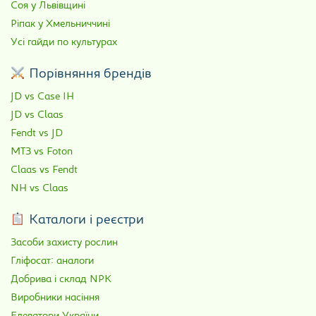
Соя у Львівщині
Ріпак у Хмельниччині
Усі гайди по культурах
Порівняння брендів
JD vs Case IH
JD vs Claas
Fendt vs JD
МТЗ vs Foton
Claas vs Fendt
NH vs Claas
Каталоги і реєстри
Засоби захисту рослин
Гліфосат: аналоги
Добрива і склад NPK
Виробники насіння