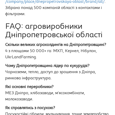
/company/place/dnepropetrovskaya-oblast/brand/all/
.
Зібрано понад 500 компаній області з контактами і
фільтрами.
FAQ: агровиробники
Дніпропетровської області
Скільки великих агрохолдингів на Дніпропетровщині?
4 з площами 50 000+ га: МХП, Кернел, Нібулон,
UkrLandFarming.
Чому Дніпропетровщина лідер по кукурудзі?
Чорноземи, тепло, доступ до зрошення з Дніпра,
ринкова інфраструктура.
Які основні переробники?
МЕЗ Дніпро, хлібозаводи, м'ясокомбінати,
молокозаводи.
Як справлятись з посухою?
Посухостійкі гібриди, мульчування, точне землеробство,