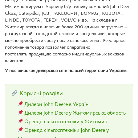
склада, а также погрузчики и строительная техника.
Мы импортируем в Украину б/у технику компаний John Deer,
Class, Caterpillar, JСВ , ТАКЕUСНИ , ВОМАG , KUBOTA ,
LINDE , TOYOTA , TEREX , VOLVO и др. На складе в г.
Житомир всегда в наличии более 200 единиц погрузочно —
разгрузочной , складской техники и спецтехники , которые
можно приобрести сразу после ознакомления . Регулярное
пополнение товара позволяет оперативно
поставлять продукцию согласно индивидуальных заказов
клиентов.
У нас широкая дилерская сеть на всей территории Украины.
Корисні розділи
Дилери John Deere в Україні
Дилери John Deere у Житомирська область
Оренда сільгосптехніки у Житомир
Оренда сільгосптехніки John Deere у