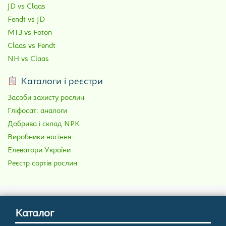
JD vs Claas
Fendt vs JD
МТЗ vs Foton
Claas vs Fendt
NH vs Claas
Каталоги і реєстри
Засоби захисту рослин
Гліфосат: аналоги
Добрива і склад NPK
Виробники насіння
Елеватори України
Реєстр сортів рослин
Каталог