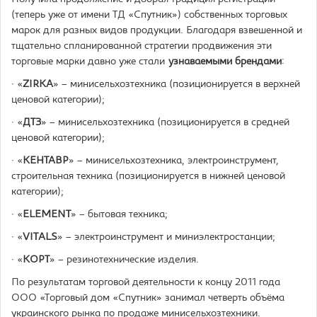
(теперь уже от имени ТД «Спутник») собственных торговых
марок для разных видов продукции. Благодаря взвешенной и
тщательно спланированной стратегии продвижения эти
торговые марки давно уже стали
узнаваемыми брендами
:
· «
ZIRKA
» – минисельхозтехника (позиционируется в верхней
ценовой категории);
· «
ДТЗ
» – минисельхозтехника (позиционируется в средней
ценовой категории);
· «
КЕНТАВР
» – минисельхозтехника, электроинструмент,
строительная техника (позиционируется в нижней ценовой
категории);
· «
ELEMENT
» – бытовая техника;
· «
VITALS
» – электроинструмент и миниэлектростанции;
· «
KOРT
» – резинотехнические изделия.
По результатам торговой деятельности к концу 2011 года
ООО «Торговый дом «Спутник» занимал четверть объёма
украинского рынка по продаже минисельхозтехники.