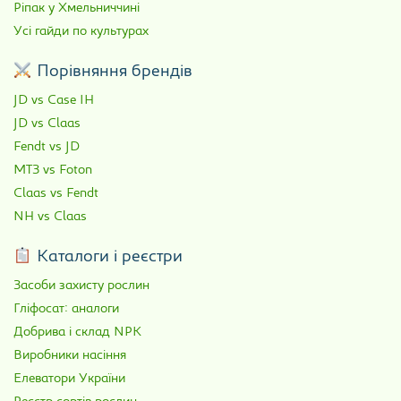
Ріпак у Хмельниччині
Усі гайди по культурах
Порівняння брендів
JD vs Case IH
JD vs Claas
Fendt vs JD
МТЗ vs Foton
Claas vs Fendt
NH vs Claas
Каталоги і реєстри
Засоби захисту рослин
Гліфосат: аналоги
Добрива і склад NPK
Виробники насіння
Елеватори України