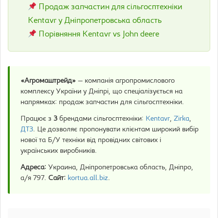
Продаж запчастин для сільгосптехніки
Kentavr у Дніпропетровська область
Порівняння Kentavr vs John deere
«Агромаштрейд»
— компанія агропромислового
комплексу України у Дніпрі, що спеціалізується на
напрямках: продаж запчастин для сільгосптехніки.
Працює з
3
брендами сільгосптехніки:
Kentavr
,
Zirka
,
ДТЗ
. Це дозволяє пропонувати клієнтам широкий вибір
нової та Б/У техніки від провідних світових і
українських виробників.
Адреса:
Украина, Дніпропетровська область, Дніпро,
а/я 797.
Сайт:
kortua.all.biz
.