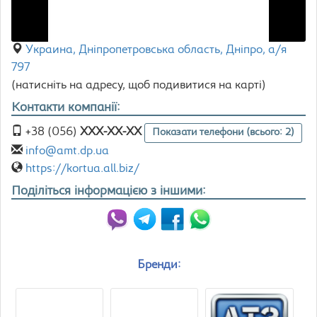
Украина, Дніпропетровська область, Дніпро, а/я
797
(натисніть на адресу, щоб подивитися на карті)
Контакти компанії:
+38 (056)
XXX-XX-XX
Показати телефони (всього: 2)
info@amt.dp.ua
https://kortua.all.biz/
Поділіться інформацією з іншими:
Бренди: