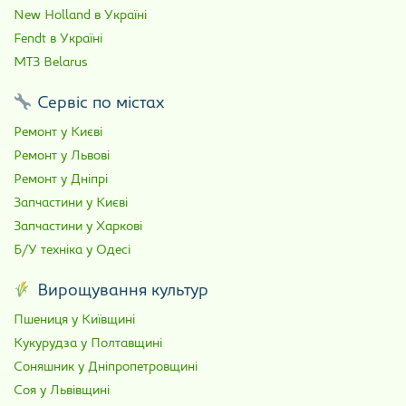
New Holland в Україні
Fendt в Україні
МТЗ Belarus
Сервіс по містах
Ремонт у Києві
Ремонт у Львові
Ремонт у Дніпрі
Запчастини у Києві
Запчастини у Харкові
Б/У техніка у Одесі
Вирощування культур
Пшениця у Київщині
Кукурудза у Полтавщині
Соняшник у Дніпропетровщині
Соя у Львівщині