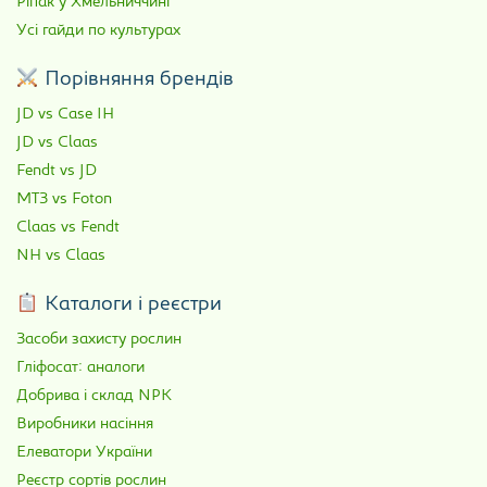
Ріпак у Хмельниччині
Усі гайди по культурах
Порівняння брендів
JD vs Case IH
JD vs Claas
Fendt vs JD
МТЗ vs Foton
Claas vs Fendt
NH vs Claas
Каталоги і реєстри
Засоби захисту рослин
Гліфосат: аналоги
Добрива і склад NPK
Виробники насіння
Елеватори України
Реєстр сортів рослин