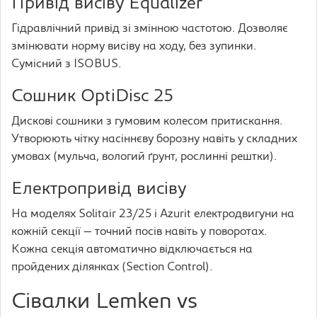
Привід висіву Equalizer
Гідравлічний привід зі змінною частотою. Дозволяє
змінювати норму висіву на ходу, без зупинки.
Сумісний з ISOBUS.
Сошник OptiDisc 25
Дискові сошники з гумовим колесом притискання.
Утворюють чітку насіннєву борозну навіть у складних
умовах (мульча, вологий ґрунт, рослинні рештки).
Електропривід висіву
На моделях Solitair 23/25 і Azurit електродвигуни на
кожній секції — точний посів навіть у поворотах.
Кожна секція автоматично відключається на
пройдених ділянках (Section Control).
Сівалки Lemken vs