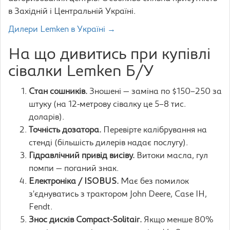
в Західній і Центральній Україні.
Дилери Lemken в Україні →
На що дивитись при купівлі
сівалки Lemken Б/У
Стан сошників.
Зношені — заміна по $150–250 за
штуку (на 12-метрову сівалку це 5–8 тис.
доларів).
Точність дозатора.
Перевірте калібрування на
стенді (більшість дилерів надає послугу).
Гідравлічний привід висіву.
Витоки масла, гул
помпи — поганий знак.
Електроніка / ISOBUS.
Має без помилок
з’єднуватись з трактором John Deere, Case IH,
Fendt.
Знос дисків Compact-Solitair.
Якщо менше 80%