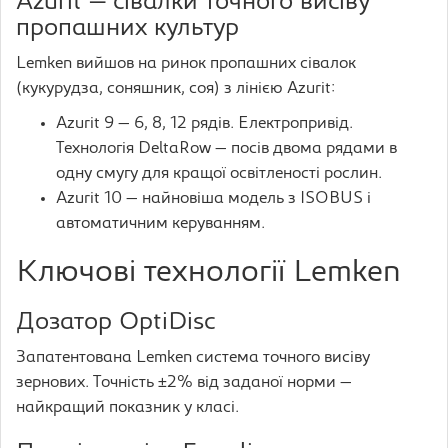
Azurit — сівалки точного висіву
пропашних культур
Lemken вийшов на ринок пропашних сівалок
(кукурудза, соняшник, соя) з лінією Azurit:
Azurit 9 — 6, 8, 12 рядів. Електропривід.
Технологія DeltaRow — посів двома рядами в
одну смугу для кращої освітленості рослин.
Azurit 10 — найновіша модель з ISOBUS і
автоматичним керуванням.
Ключові технології Lemken
Дозатор OptiDisc
Запатентована Lemken система точного висіву
зернових. Точність ±2% від заданої норми —
найкращий показник у класі.