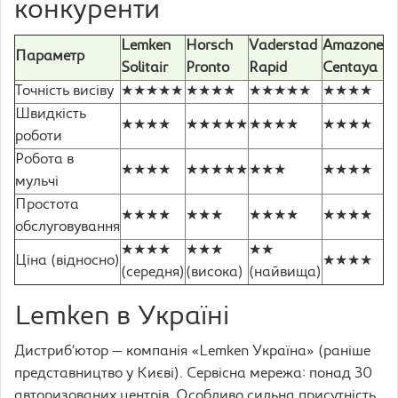
конкуренти
Lemken
Horsch
Vaderstad
Amazone
Параметр
Solitair
Pronto
Rapid
Centaya
Точність висіву
★★★★★
★★★★
★★★★★
★★★★
Швидкість
★★★★
★★★★★
★★★★
★★★★
роботи
Робота в
★★★★
★★★★★
★★★
★★★★
мульчі
Простота
★★★★
★★★
★★★★
★★★★
обслуговування
★★★★
★★★
★★
Ціна (відносно)
★★★★
(середня)
(висока)
(найвища)
Lemken в Україні
Дистриб’ютор — компанія «Lemken Україна» (раніше
представництво у Києві). Сервісна мережа: понад 30
авторизованих центрів. Особливо сильна присутність