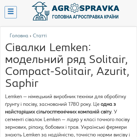
Головна
›
Статті
Сівалки Lemken:
модельний ряд Solitair,
Compact-Solitair, Azurit,
Saphir
Lemken — німецький виробник техніки для обробітку
ґрунту і посіву, заснований 1780 року. Це
одна з
найстаріших сільгосптехнічних компаній світу
. У
сегменті сівалок Lemken — лідер у класі точного посіву
зернових, ріпаку, бобових і трав. Українські фермери
знають Lemken за надійністю, точністю норми висіву і