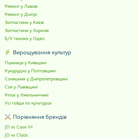
Ремонт у Львові
Ремонт у Дніпрі
Запчастини у Києві
Запчастини у Харкові
Б/У техніка у Одесі
Вирощування культур
Пшениця у Київщині
Кукурудза у Полтавщині
Соняшник у Дніпропетровщині
Соя у Львівщині
Ріпак у Хмельниччині
Усі гайди по культурах
Порівняння брендів
JD vs Case IH
JD vs Claas