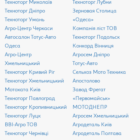
Техноторг Миколаїв
Техноторг Лубни
Техноторг Дніпро
Зерновая Столица
Техноторг Умань
«Одеса»
Агро-Центр Черкаси
Компанія ліст ТОВ
Aвтосалон Тотус-Авто
Техноторг Подольск
Одеса
Конкорд Вінниця
Агро-Центр
Агросем Дніпро
Хмельницький
Тотус-Авто
Техноторг Кривий Ріг
Сельхоз Мото Техника
Техноторг Хмельницький
Апостолово
Мотохата Київ
Завод Фрегат
Техноторг Павлоград
«Первомайськ»
Техноторг Кропивницький
МОТОДНЕПР
Техноторг Луцк
Агросем Хмельницький
ВВІ-Агро ТОВ
Агродеталь Київ
Техноторг Чернівці
Агродеталь Полтава