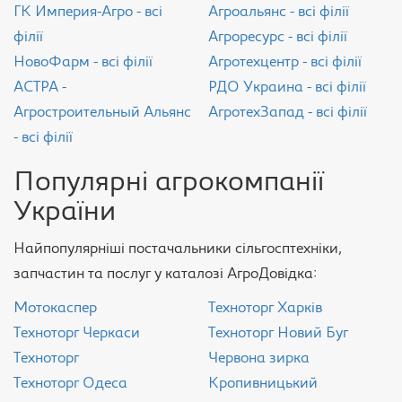
ГК Империя-Агро - всі
Агроальянс - всі філії
філії
Агроресурс - всі філії
НовоФарм - всі філії
Агротехцентр - всі філії
АСТРА -
РДО Украина - всі філії
Агростроительный Альянс
АгротехЗапад - всі філії
- всі філії
Популярні агрокомпанії
України
Найпопулярніші постачальники сільгосптехніки,
запчастин та послуг у каталозі АгроДовідка:
Мотокаспер
Техноторг Харків
Техноторг Черкаси
Техноторг Новий Буг
Техноторг
Червона зирка
Техноторг Одеса
Кропивницький