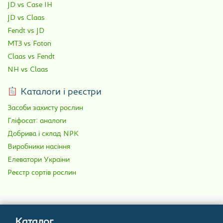
JD vs Case IH
JD vs Claas
Fendt vs JD
МТЗ vs Foton
Claas vs Fendt
NH vs Claas
Каталоги і реєстри
Засоби захисту рослин
Гліфосат: аналоги
Добрива і склад NPK
Виробники насіння
Елеватори України
Реєстр сортів рослин
Каталог