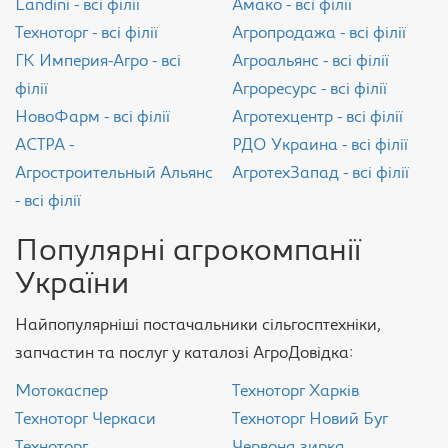
Landini - всі філії
Амако - всі філії
Техноторг - всі філії
Агропродажа - всі філії
ГК Империя-Агро - всі
Агроальянс - всі філії
філії
Агроресурс - всі філії
НовоФарм - всі філії
Агротехцентр - всі філії
АСТРА -
РДО Украина - всі філії
Агростроительный Альянс
АгротехЗапад - всі філії
- всі філії
Популярні агрокомпанії
України
Найпопулярніші постачальники сільгосптехніки,
запчастин та послуг у каталозі АгроДовідка:
Мотокаспер
Техноторг Харків
Техноторг Черкаси
Техноторг Новий Буг
Техноторг
Червона зирка