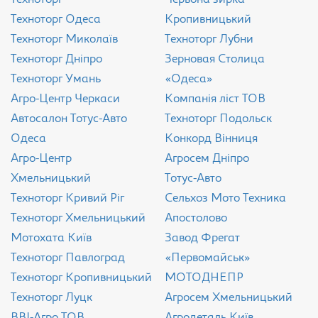
Техноторг Одеса
Кропивницький
Техноторг Миколаїв
Техноторг Лубни
Техноторг Дніпро
Зерновая Столица
Техноторг Умань
«Одеса»
Агро-Центр Черкаси
Компанія ліст ТОВ
Aвтосалон Тотус-Авто
Техноторг Подольск
Одеса
Конкорд Вінниця
Агро-Центр
Агросем Дніпро
Хмельницький
Тотус-Авто
Техноторг Кривий Ріг
Сельхоз Мото Техника
Техноторг Хмельницький
Апостолово
Мотохата Київ
Завод Фрегат
Техноторг Павлоград
«Первомайськ»
Техноторг Кропивницький
МОТОДНЕПР
Техноторг Луцк
Агросем Хмельницький
ВВІ-Агро ТОВ
Агродеталь Київ