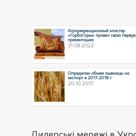
Агрорекреационный кластер
«ГорбоГоры» провел свою перву
презентацию
31.08.2022
Определен объем пшеницы на
экспорт в 2017-2018 г
20.10.2017
Дилерські мережі в Укра