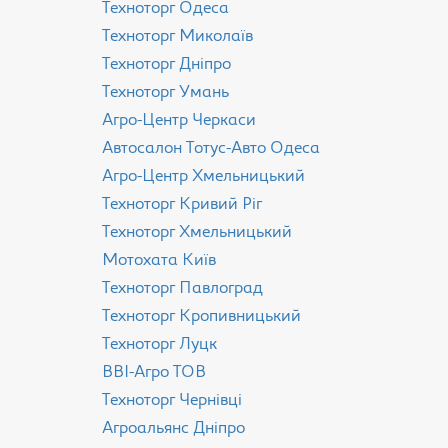
Техноторг Одеса
Техноторг Миколаїв
Техноторг Дніпро
Техноторг Умань
Агро-Центр Черкаси
Aвтосалон Тотус-Авто Одеса
Агро-Центр Хмельницький
Техноторг Кривий Ріг
Техноторг Хмельницький
Мотохата Київ
Техноторг Павлоград
Техноторг Кропивницький
Техноторг Луцк
ВВІ-Агро ТОВ
Техноторг Чернівці
Агроальянс Дніпро