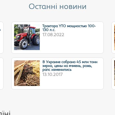
Останні новини
Трактора YTO мощностью 100-
ю
130 л.с.
17.08.2022
В Украине собрано 45 млн тонн
зерна, цены на ячмень, рожь,
рапс изменились
13.10.2017
їні