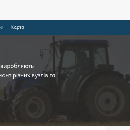
ри
Карта
і виробляють
онт різних вузлів та