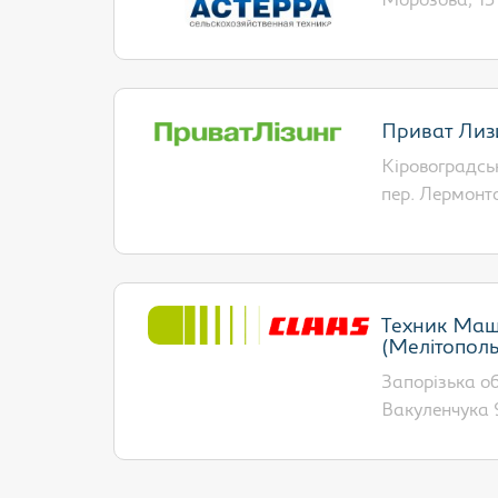
Морозова, 13 
Приват Лиз
Кіровоградськ
пер. Лермонто
Техник Ма
(Мелітополь
Запорізька обл
Вакуленчука 