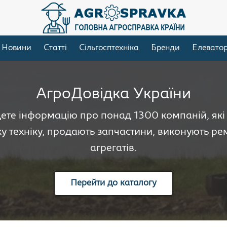
Новини
Статті
Сільгосптехніка
Бренди
Елевато
АгроДовідка України
дете інформацію про понад 1300 компаній, як
у техніку, продають запчастини, виконують рем
агрегатів.
Перейти до каталогу