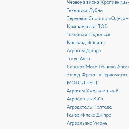
Червона зирка Кропивниць
Техноторг Лубни
Зерновая Столица «Одеса»
Компанія ліст ТОВ
Техноторг Подольск
Конкорд Вінниця
Агросем Дніпро
Тотус-Авто
Сельхоз Мото Техника Апос
Завод Фрегат «Первомайсь
МОТОДНЕПР
Агросем Хмельницький
Агродеталь Київ
Агродеталь Полтава
Ганза-Флекс Дніпро
Агроальянс Умань