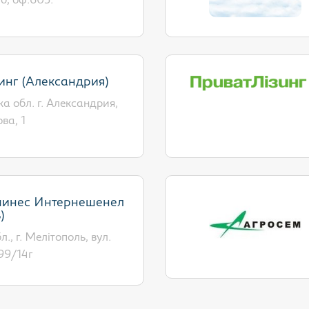
б, оф.603.
инг (Александрия)
а обл. г. Александрия,
ва, 1
шинес Интернешенел
)
., г. Мелітополь, вул.
99/14г