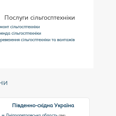
Послуги сільгосптехніки
монт сільгосптехніки
енда сільгосптехніки
ревезення сільгосптехніки та вантажів
ни
Південно-східна Україна
Дніпропетровська область