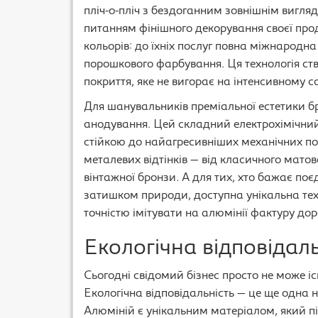
пліч-о-пліч з бездоганним зовнішнім вигля
питанням фінішного декорування своєї про
кольорів: до їхніх послуг повна міжнародн
порошкового фарбування. Ця технологія ст
покриття, яке не вигорає на інтенсивному со
Для шанувальників преміальної естетики б
анодування. Цей складний електрохімічни
стійкою до найагресивніших механічних по
металевих відтінків — від класичного матов
вінтажної бронзи. А для тих, хто бажає по
затишком природи, доступна унікальна техн
точністю імітувати на алюмінії фактуру дор
Екологічна відповідаль
Сьогодні свідомий бізнес просто не може іс
Екологічна відповідальність — це ще одн
Алюміній є унікальним матеріалом, який під