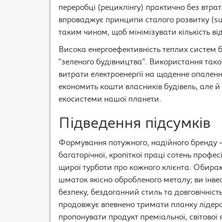
переробці (рециклінгу) практично без втра
впроваджує принципи сталого розвитку (sus
таким чином, щоб мінімізувати кількість ві
Висока енергоефективність теплих систем б
“зеленого будівництва”. Використання тако
витрати електроенергії на щоденне опаленн
економить кошти власників будівель, але й
екосистеми нашої планети.
Підведення підсумків
Формування потужного, надійного бренду —
багаторічної, кропіткої праці сотень профе
щирої турботи про кожного клієнта. Обираю
шматок якісно обробленого металу; ви інвес
безпеку, бездоганний стиль та довговічніст
продовжує впевнено тримати планку лідерс
пропонувати продукт преміальної, світової 