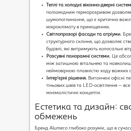
Теплі та холодні віконно-дверні систем
поліамідним терморозривом дозволяє 
шумопоглинання, що є критично важ
мікроклімату в приміщеннях.
Світлопрозорі фасади та атріуми.
Бре
структурного скління, що дозволяє ст
будівлі, які витримують колосальні ві
Розсувні панорамні системи.
Це абсол
між затишною вітальнею та навколиш
неймовірною плавністю ходу важких ст
Інтер’єрні рішення.
Витончені офісні пе
тіньових швів та LED-освітлення — вс
мінімалістичні концепти.
Естетика та дизайн: св
обмежень
Бренд Alumeco глибоко розуміє, що в сучасн