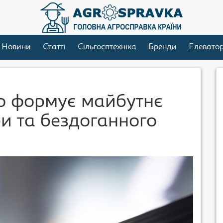
Новини
Статті
Сільгосптехніка
Бренди
Елевато
о формує майбутнє
ри та бездоганного