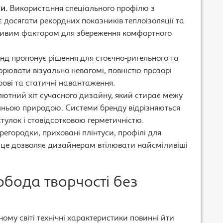
и.
Використання спеціального профілю з
досягати рекордних показників теплоізоляції та
ливим фактором для збереження комфортного
нд пропонує рішення для стоєчно-ригельного та
ворювати візуально невагомі, повністю прозорі
трові та статичні навантаження.
ютний хіт сучасного дизайну, який стирає межу
ньою природою. Системи бренду відрізняються
улок і стовідсотковою герметичністю.
регородки, приховані плінтуси, профілі для
е це дозволяє дизайнерам втілювати найсміливіші
обода творчості без
ому світі технічні характеристики повинні йти