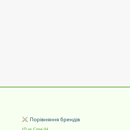
р
Порівняння брендів
JD vs Case IH