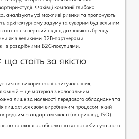
с-центру, чи про створення витончених
артири-студії. Фахівці компанії глибоко
а, аналізують усі можливі ризики та пропонують
муть архітектурному задуму та суворим будівельним
ієнта та експертний підхід дозволяють бренду
осини як з великими B2B-партнерами
к і з роздрібними B2C-покупцями.
 що стоїть за якістю
ється на використанні найсучасніших,
Алюміній — це матеріал з колосальним
можна лише за наявності передового обладнання та
ія пишається своїм виробничим процесом, який
народним стандартам якості (наприклад, ISO).
істю та охоплює абсолютно всі потреби сучасного