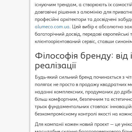
існуючим трендам, а створюють їх самостій
довговічні рішення з алюмінію для приватн
професійні архітектори та досвідчені забу
alumeco.com.ua
. Цей вибір є абсолютно за
багаторічний досвід, передові європейські
клієнтоорієнтований сервіс, ставши синоні
Філософія бренду: від 
реалізації
Будь-який сильний бренд починається з чітк
полягає не просто в продажу квадратних ме
наданні комплексних, продуманих до дрібн
більш комфортним, безпечним та естетично
трьох фундаментальних стовпах: інноваційн
безкомпромісному контролі якості на кожно
Для компанії кожен новий проєкт — це уніка