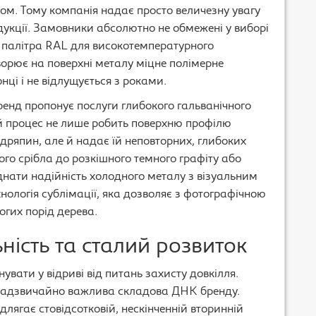
дом. Тому компанія надає просто величезну увагу
дукції. Замовники абсолютно не обмежені у виборі
а палітра RAL для високотемпературного
ворює на поверхні металу міцне полімерне
нці і не відлущується з роками.
ренд пропонує послуги глибокого гальванічного
й процес не лише робить поверхню профілю
дряпин, але й надає їй неповторних, глибоких
ого срібла до розкішного темного графіту або
єднати надійність холодного металу з візуальним
ологія сублімації, яка дозволяє з фотографічною
огих порід дерева.
ність та сталий розвиток
нувати у відриві від питань захисту довкілля.
а надзвичайно важлива складова ДНК бренду.
лягає стовідсотковій, нескінченній вторинній