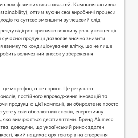
ти своїх фізичних властивостей. Компанія активно
tainability), оптимізуючи свої виробничі процеси
дходів та суттєво зменшити вуглецевий слід.
ренду відіграє критично важливу роль у концепції
ї сучасної продукції дозволяє значно знизити
я взимку та кондиціонування влітку, що не лише
 робить величезний внесок у збереження
 це марафон, а не спринт. Це результат
сіоналів, постійного впровадження інновацій та
чи продукцію цієї компанії, ви обираєте не просто
туєте у свій абсолютний спокій, енергетичну
ь, яка вимірюється десятиліттями. Бренд Alumeco
тва, доводячи, що український ринок здатен
якості, який надихає архітекторів на створення