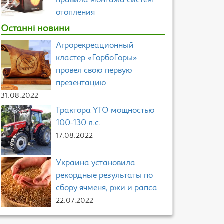
правила монтажа систем
отопления
Останні новини
Агрорекреационный
кластер «ГорбоГоры»
провел свою первую
презентацию
31.08.2022
Трактора YTO мощностью
100-130 л.с.
17.08.2022
Украина установила
рекордные результаты по
сбору ячменя, ржи и рапса
22.07.2022