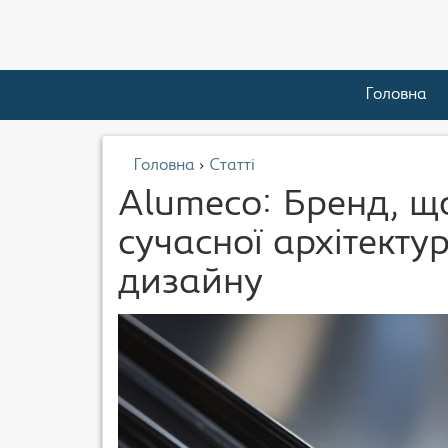
Головна
Головна
›
Статті
Alumeco: Бренд, щ
сучасної архітекту
дизайну