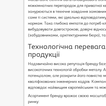
масштабне скління багатоповерхового бізне
міжкімнатних перегородок для приватної кв
занурюються в технічне завдання замовник
саме ті системи, які ідеально відповідати
нормам. Така глибока емпатія до потреб кл
вибудовувати довгострокові, довірчі відн
(забудовниками, архітектурними бюро), та
Технологічна перевага:
продукції
Надзвичайно висока репутація бренду базу
високоточних технологій обробки металу. 
потенціалом, але розкрити його повністю 
кваліфікованих інженерних кадрів. Компан
відповідає найвищим європейським та між
Асортимент бренду вражає своєю масштабн
ринку: