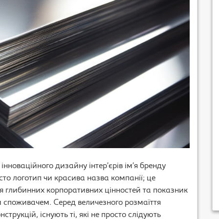
 інноваційного дизайну інтер’єрів ім’я бренду
сто логотип чи красива назва компанії; це
ня глибинних корпоративних цінностей та показник
м споживачем. Серед величезного розмаїття
рукцій, існують ті, які не просто слідують