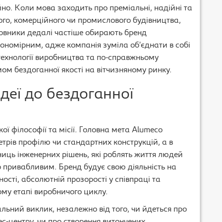
но. Коли мова заходить про преміальні, надійні та
ого, комерційного чи промислового будівництва,
довники дедалі частіше обирають бренд
кономірним, адже компанія зуміла об’єднати в собі
 технології виробництва та по-справжньому
мом бездоганної якості на вітчизняному ринку.
ідеї до бездоганної
ої філософії та місії. Головна мета Alumeco
трів профілю чи стандартних конструкцій, а в
иць інженерних рішень, які роблять життя людей
 привабливим. Бренд будує свою діяльність на
ості, абсолютній прозорості у співпраці та
му етапі виробничого циклу.
льний виклик, незалежно від того, чи йдеться про