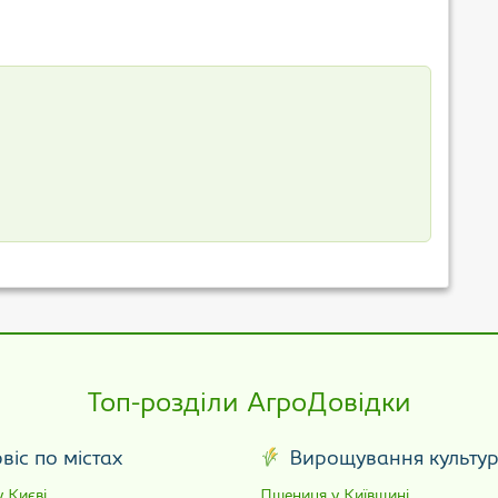
Топ-розділи АгроДовідки
віс по містах
Вирощування культу
 Києві
Пшениця у Київщині