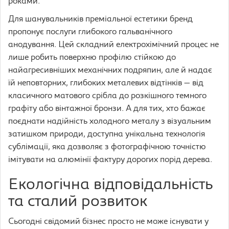
роками.
Для шанувальників преміальної естетики бренд
пропонує послуги глибокого гальванічного
анодування. Цей складний електрохімічний процес не
лише робить поверхню профілю стійкою до
найагресивніших механічних подряпин, але й надає
їй неповторних, глибоких металевих відтінків — від
класичного матового срібла до розкішного темного
графіту або вінтажної бронзи. А для тих, хто бажає
поєднати надійність холодного металу з візуальним
затишком природи, доступна унікальна технологія
сублімації, яка дозволяє з фотографічною точністю
імітувати на алюмінії фактуру дорогих порід дерева.
Екологічна відповідальність
та сталий розвиток
Сьогодні свідомий бізнес просто не може існувати у