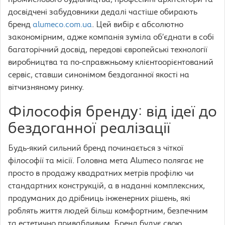
досвідчені забудовники дедалі частіше обирають
бренд
alumeco.com.ua
. Цей вибір є абсолютно
закономірним, адже компанія зуміла об’єднати в собі
багаторічний досвід, передові європейські технології
виробництва та по-справжньому клієнтоорієнтований
сервіс, ставши синонімом бездоганної якості на
вітчизняному ринку.
Філософія бренду: від ідеї до
бездоганної реалізації
Будь-який сильний бренд починається з чіткої
філософії та місії. Головна мета Alumeco полягає не
просто в продажу квадратних метрів профілю чи
стандартних конструкцій, а в наданні комплексних,
продуманих до дрібниць інженерних рішень, які
роблять життя людей більш комфортним, безпечним
та естетично привабливим. Бренд будує свою