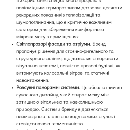
Використання спеціального профілю з
поліамідним терморозривом дозволяє досягати
рекордних показників теплоізоляції та
шумопоглинання, що є критично важливим
фактором для збереження комфортного
мікроклімату в приміщеннях.
Світлопрозорі фасади та атріуми.
Бренд
пропонує рішення для стоєчно-ригельного та
структурного скління, що дозволяє створювати
візуально невагомі, повністю прозорі будівлі, які
витримують колосальні вітрові та статичні
навантаження.
Розсувні панорамні системи.
Це абсолютний хіт
сучасного дизайну, який стирає межу між
затишною вітальнею та навколишньою
природою. Системи бренду відрізняються
неймовірною плавністю ходу важких стулок і
стовідсотковою герметичністю.