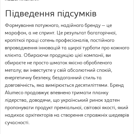
Підведення підсумків
Формування потужного, надійного бренду — це
марафон, а не спринт. Це результат багаторічної,
кропіткої праці сотень професіоналів, постійного
впровадження інновацій та щирої турботи про кожного
клієнта. Обираючи продукцію цієї компанії, ви
обираєте не просто шматок якісно обробленого
металу; ви інвестуєте у свій абсолютний спокій,
енергетичну безпеку, бездоганний стиль та
довговічність, яка вимірюється десятиліттями. Бренд
Alumeco продовжує впевнено тримати планку
лідерства, доводячи, що український ринок здатен
пропонувати продукт преміальної, світової якості, який
надихає архітекторів на створення справжніх шедеврів
сучасності.