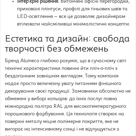
Інтер’єрні рішення.
Витончені офісні перегородки,
приховані плінтуси, профілі для тіньових швів та
LED-освітлення — все це дозволяє дизайнерам
втілювати найсміливіші мінімалістичні концепти.
Естетика та дизайн: свобода
творчості без обмежень
Бренд Alumeco глибоко розуміє, що в сучасному світі
технічні характеристики повинні йти пліч-о-пліч з
бездоганним зовнішнім виглядом. Тому компанія
надає просто величезну увагу питанням фінішного
декорування своєї продукції. Замовники абсолютно не
обмежені у виборі кольорів: до їхніх послуг повна
міжнародна палітра RAL для високотемпературного
порошкового фарбування. Ця технологія створює на
поверхні металу міцне полімерне покриття, яке не
вигорає на інтенсивному сонці і не відлущується з