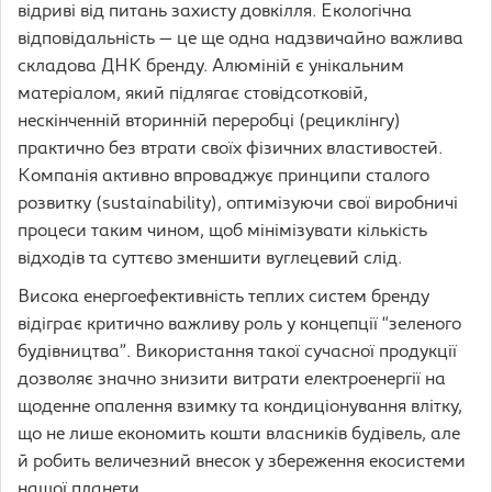
відриві від питань захисту довкілля. Екологічна
відповідальність — це ще одна надзвичайно важлива
складова ДНК бренду. Алюміній є унікальним
матеріалом, який підлягає стовідсотковій,
нескінченній вторинній переробці (рециклінгу)
практично без втрати своїх фізичних властивостей.
Компанія активно впроваджує принципи сталого
розвитку (sustainability), оптимізуючи свої виробничі
процеси таким чином, щоб мінімізувати кількість
відходів та суттєво зменшити вуглецевий слід.
Висока енергоефективність теплих систем бренду
відіграє критично важливу роль у концепції “зеленого
будівництва”. Використання такої сучасної продукції
дозволяє значно знизити витрати електроенергії на
щоденне опалення взимку та кондиціонування влітку,
що не лише економить кошти власників будівель, але
й робить величезний внесок у збереження екосистеми
нашої планети.