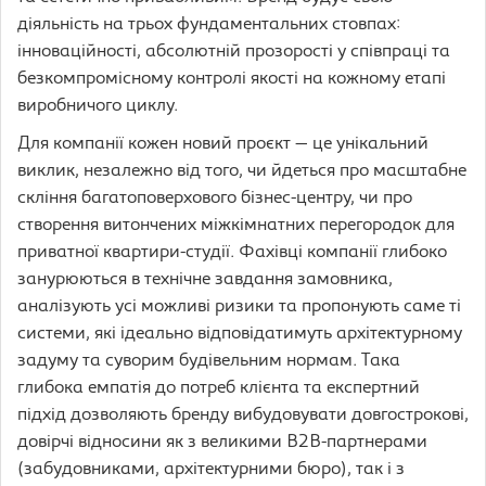
діяльність на трьох фундаментальних стовпах:
інноваційності, абсолютній прозорості у співпраці та
безкомпромісному контролі якості на кожному етапі
виробничого циклу.
Для компанії кожен новий проєкт — це унікальний
виклик, незалежно від того, чи йдеться про масштабне
скління багатоповерхового бізнес-центру, чи про
створення витончених міжкімнатних перегородок для
приватної квартири-студії. Фахівці компанії глибоко
занурюються в технічне завдання замовника,
аналізують усі можливі ризики та пропонують саме ті
системи, які ідеально відповідатимуть архітектурному
задуму та суворим будівельним нормам. Така
глибока емпатія до потреб клієнта та експертний
підхід дозволяють бренду вибудовувати довгострокові,
довірчі відносини як з великими B2B-партнерами
(забудовниками, архітектурними бюро), так і з